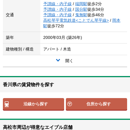
予讃線・内子線
/
端岡駅
徒歩2分
予讃線・内子線
/
国分駅
徒歩34分
交通
予讃線・内子線
/
鬼無駅
徒歩46分
高松琴平電気鉄道<ことでん琴平線>
/
岡本
駅
徒歩72分
築年
2000年03月 (築26年)
建物種別 / 構造
アパート / 木造
開く
香川県の賃貸物件を探す
沿線から探す
住所から探す
高松市周辺が得意なエイブル店舗