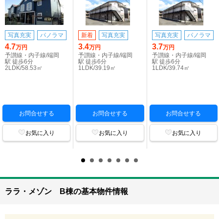
写真充実
パノラマ
新着
写真充実
写真充実
パノラマ
4.7
3.4
3.7
万円
万円
万円
予讃線・内子線/端岡
予讃線・内子線/端岡
予讃線・内子線/端岡
駅 徒歩6分
駅 徒歩6分
駅 徒歩6分
2LDK/58.53㎡
1LDK/39.19㎡
1LDK/39.74㎡
お問合せする
お問合せする
お問合せする
お気に入り
お気に入り
お気に入り
ララ・メゾン B棟の基本物件情報