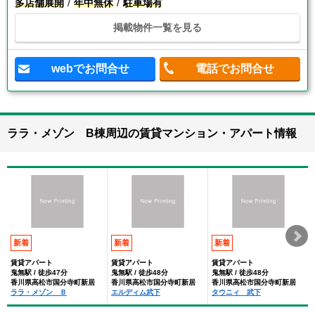
多店舗展開
年中無休
駐車場有
掲載物件一覧を見る
webでお問合せ
電話でお問合せ
ララ・メゾン B棟周辺の賃貸マンション・アパート情報
新着
新着
新着
賃貸アパート
賃貸アパート
賃貸アパート
鬼無駅 / 徒歩47分
鬼無駅 / 徒歩48分
鬼無駅 / 徒歩48分
香川県高松市国分寺町新居
香川県高松市国分寺町新居
香川県高松市国分寺町新居
ララ・メゾン Ｂ
エルディム武下
タウニィ 武下