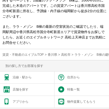
関するページです。2階建のララ・メゾン B棟は、2000年03月に
完成した木造のアパートです。この賃貸アパートは香川県高松市国
分寺町新居に所在し、予讃線・内子線の端岡駅から徒歩2分の位置に
ございます。
また、ララ・メゾン B棟の最新の空室状況のご確認でしたり、端
岡駅周辺や香川県高松市国分寺町新居エリアで賃貸物件をお探しで
したら、お近くのエイブルネットワーク 高松上天神店までお気軽に
お問合せください。
賃貸・不動産のエイブルTOP
>
香川県
>
高松市
>
ララ・メゾン B棟の建
別の探し方でお部屋を探す
沿線・駅から
住所から
店舗を探す
特集一覧
アプリから
物件提案してもらう