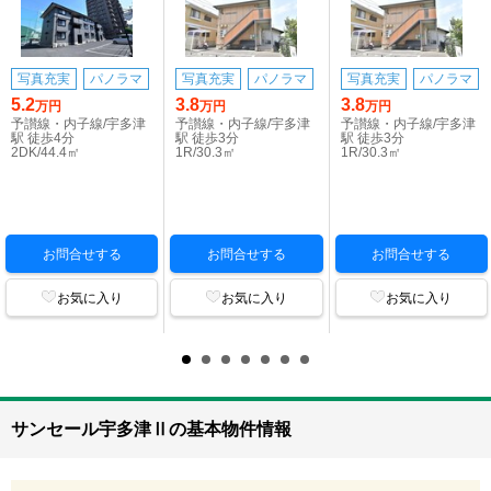
写真充実
パノラマ
写真充実
パノラマ
写真充実
パノラマ
5.2
3.8
3.8
万円
万円
万円
予讃線・内子線/宇多津
予讃線・内子線/宇多津
予讃線・内子線/宇多津
駅 徒歩4分
駅 徒歩3分
駅 徒歩3分
2DK/44.4㎡
1R/30.3㎡
1R/30.3㎡
お問合せする
お問合せする
お問合せする
お気に入り
お気に入り
お気に入り
サンセール宇多津Ⅱの基本物件情報