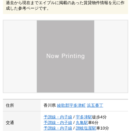
過去から現在までエイブルに掲載のあった賃貸物件情報を元に作
成した参考ページです。
住所
香川県
綾歌郡宇多津町
浜五番丁
予讃線・内子線
/
宇多津駅
徒歩4分
交通
予讃線・内子線
/
丸亀駅
車6分
予讃線・内子線
/
讃岐塩屋駅
車10分