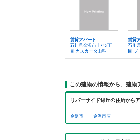
賃貸アパート
賃貸
石川県金沢市山科3丁
石川
目 カスカータ山科
目 プ
この建物の情報から、建物
リバーサイド錦丘の住所から
金沢市
金沢市窪