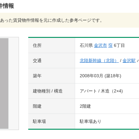
件情報
あった賃貸物件情報を元に作成した参考ページです。
住所
石川県
金沢市
窪
6丁目
交通
北陸新幹線（北陸）
/
金沢駅
バ
築年
2008年03月 (築18年)
建物種別 / 構造
アパート / 木造（2×4)
階建
2階建
駐車場
駐車場あり