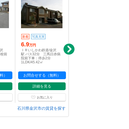
新着
写真充実
新築
駅近
6.9
9.4
万円
万円
金沢
ＩＲいしかわ鉄道/金沢
北鉄バス(金沢市)/伏見新
高校前
駅 バス32分 三馬日赤病
町 徒歩2分
院前下車：停歩2分
2LDK/55.44㎡
1LDK/45.42㎡
料）
お問合せする（無料）
お問合せする（無料）
詳細を見る
詳細を見る
お気に入り
お気に入り
石川県金沢市の賃貸を探す