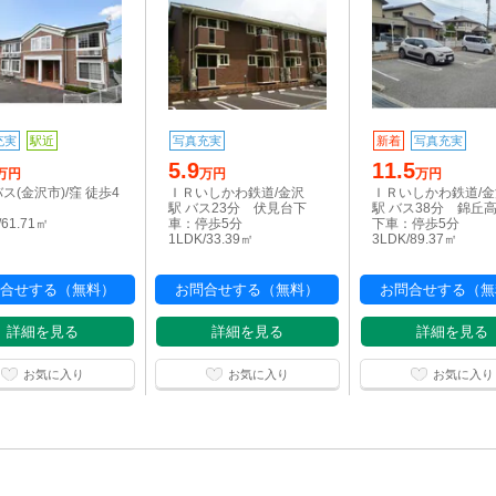
充実
駅近
写真充実
新着
写真充実
5.9
11.5
万円
万円
万円
ス(金沢市)/窪 徒歩4
ＩＲいしかわ鉄道/金沢
ＩＲいしかわ鉄道/
駅 バス23分 伏見台下
駅 バス38分 錦丘
/61.71㎡
車：停歩5分
下車：停歩5分
1LDK/33.39㎡
3LDK/89.37㎡
合せする（無料）
お問合せする（無料）
お問合せする（無
詳細を見る
詳細を見る
詳細を見る
お気に入り
お気に入り
お気に入り