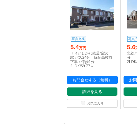
写真充実
写真
5.4
5.6
万円
ＩＲいしかわ鉄道/金沢
北鉄バ
駅 バス24分 錦丘高校前
分
下車：停歩1分
2LDK
2LDK/59.77㎡
お問合せする（無料）
お問
詳細を見る
お気に入り