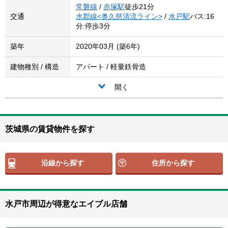
常磐線
/
赤塚駅
徒歩21分
交通
水郡線<奥久慈清流ライン>
/
水戸駅
バス:16
分:停歩3分
築年
2020年03月 (築6年)
建物種別 / 構造
アパート / 軽量鉄骨造
開く
茨城県の賃貸物件を探す
沿線から探す
住所から探す
水戸市周辺が得意なエイブル店舗