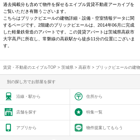
過去掲載分も含めて物件を探せるエイブル賃貸不動産アーカイブを
ご覧いただき有難うございます。
こちらはブリックピエールの建物詳細・設備・空室情報データに関
するページです。2階建のブリックピエールは、2014年06月に完成
した軽量鉄骨造のアパートです。この賃貸アパートは茨城県高萩市
大字高戸に所在し、常磐線の高萩駅から徒歩11分の位置にございま
す。
賃貸・不動産のエイブルTOP
>
茨城県
>
高萩市
>
ブリックピエールの建
別の探し方でお部屋を探す
沿線・駅から
住所から
店舗を探す
特集一覧
アプリから
物件提案してもらう