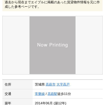
過去から現在までエイブルに掲載のあった賃貸物件情報を元に作
成した参考ページです。
住所
茨城県
高萩市
大字高戸
交通
常磐線
/
高萩駅
徒歩11分
築年
2014年06月 (築12年)