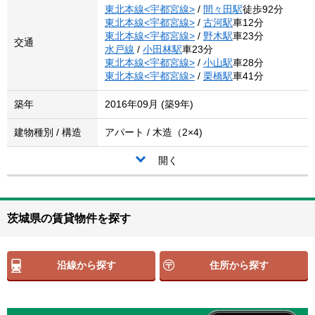
東北本線<宇都宮線>
/
間々田駅
徒歩92分
東北本線<宇都宮線>
/
古河駅
車12分
東北本線<宇都宮線>
/
野木駅
車23分
交通
水戸線
/
小田林駅
車23分
東北本線<宇都宮線>
/
小山駅
車28分
東北本線<宇都宮線>
/
栗橋駅
車41分
築年
2016年09月 (築9年)
建物種別 / 構造
アパート / 木造（2×4)
開く
茨城県の賃貸物件を探す
沿線から探す
住所から探す