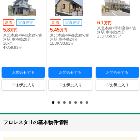
6.1
新着
写真充実
新着
写真充実
万円
東北本線<宇都宮線>/古
5.8
5.45
万円
万円
河駅 車移動25分
東北本線<宇都宮線>/古
東北本線<宇都宮線>/古
2LDK/59.95㎡
河駅 車移動20分
河駅 車移動24分
10km
1LDK/33.61㎡
4K/59.93㎡
お問合せする
お問合せする
お問合せする
お気に入り
お気に入り
お気に入り
フロレスタⅡの基本物件情報