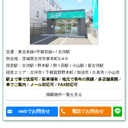
交通：
東北本線<宇都宮線> / 古河駅
所在地：
茨城県古河市東本町3-4-5
得意駅：
古河駅 / 野木駅 / 間々田駅 / 小山駅 / 新古河駅
得意エリア：
古河市 / 下都賀郡野木町 / 加須市 / 久喜市 / 小山市
駅まで車で送迎可
駐車場有
地元で長年の実績
多店舗展開
車でご案内
メール対応可
FAX対応可
掲載物件一覧を見る
webでお問合せ
電話でお問合せ