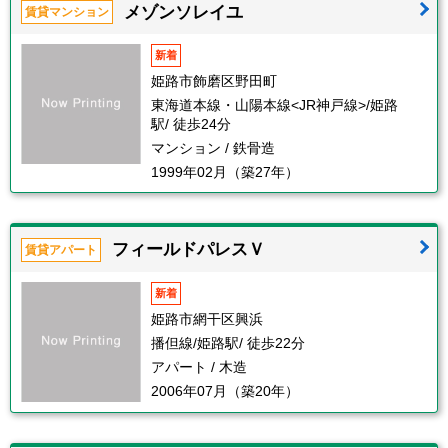
メゾンソレイユ
賃貸マンション
新着
姫路市飾磨区野田町
東海道本線・山陽本線<JR神戸線>/姫路
駅/ 徒歩24分
マンション / 鉄骨造
1999年02月（築27年）
フィールドパレスＶ
賃貸アパート
新着
姫路市網干区興浜
播但線/姫路駅/ 徒歩22分
アパート / 木造
2006年07月（築20年）