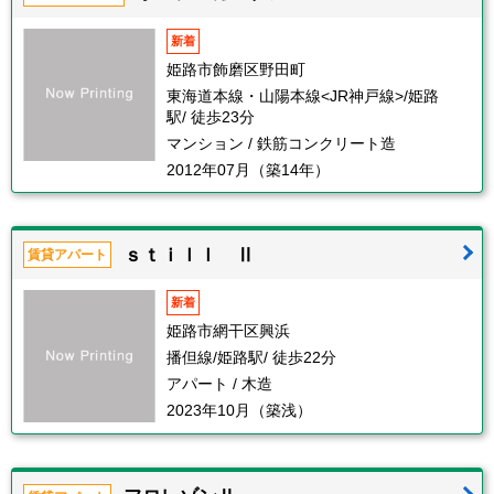
新着
姫路市飾磨区野田町
東海道本線・山陽本線<JR神戸線>/姫路
駅/ 徒歩23分
マンション / 鉄筋コンクリート造
2012年07月（築14年）
ｓｔｉｌｌ Ⅱ
賃貸アパート
新着
姫路市網干区興浜
播但線/姫路駅/ 徒歩22分
アパート / 木造
2023年10月（築浅）