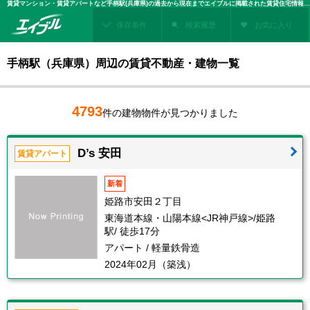
賃貸マンション・賃貸アパートなど手柄駅(兵庫県)の過去から現在までエイブルに掲載された賃貸住宅情報・建物情報を検索！不動産賃貸を探すなら、お部屋探しのエイブル
保存条件
検索履歴
お気に入り
手柄駅（兵庫県）周辺の賃貸不動産・建物一覧
4793
件の建物物件が見つかりました
D’s 安田
賃貸アパート
新着
姫路市安田２丁目
東海道本線・山陽本線<JR神戸線>/姫路
駅/ 徒歩17分
アパート / 軽量鉄骨造
2024年02月（築浅）