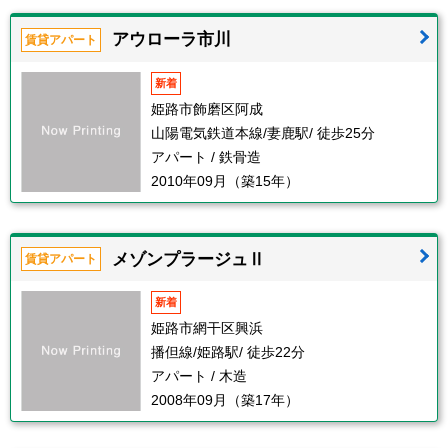
アウローラ市川
賃貸アパート
新着
姫路市飾磨区阿成
山陽電気鉄道本線/妻鹿駅/ 徒歩25分
アパート / 鉄骨造
2010年09月（築15年）
メゾンプラージュⅡ
賃貸アパート
新着
姫路市網干区興浜
播但線/姫路駅/ 徒歩22分
アパート / 木造
2008年09月（築17年）