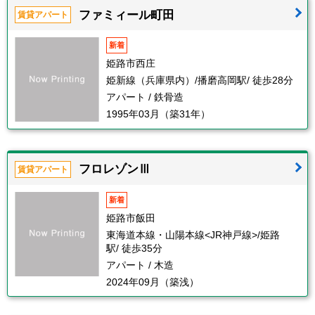
ファミィール町田
賃貸アパート
新着
姫路市西庄
姫新線（兵庫県内）/播磨高岡駅/ 徒歩28分
アパート / 鉄骨造
1995年03月（築31年）
フロレゾンⅢ
賃貸アパート
新着
姫路市飯田
東海道本線・山陽本線<JR神戸線>/姫路
駅/ 徒歩35分
アパート / 木造
2024年09月（築浅）