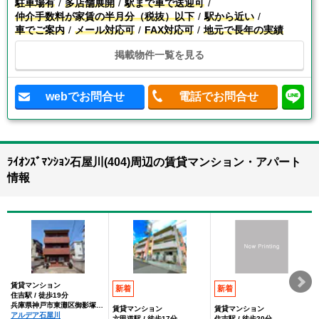
駐車場有
多店舗展開
駅まで車で送迎可
仲介手数料が家賃の半月分（税抜）以下
駅から近い
車でご案内
メール対応可
FAX対応可
地元で長年の実績
掲載物件一覧を見る
webでお問合せ
電話でお問合せ
ﾗｲｵﾝｽﾞﾏﾝｼｮﾝ石屋川(404)周辺の賃貸マンション・アパート
情報
賃貸マンション
新着
新着
住吉駅 / 徒歩19分
兵庫県神戸市東灘区御影塚町２丁目
賃貸マンション
賃貸マンション
アルデア石屋川
六甲道駅 / 徒歩17分
住吉駅 / 徒歩20分