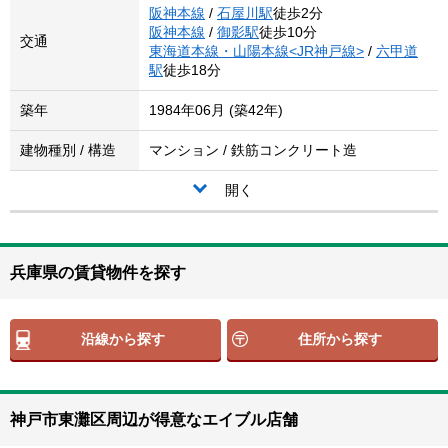
阪神本線
/
石屋川駅
徒歩2分
阪神本線
/
御影駅
徒歩10分
交通
東海道本線・山陽本線<JR神戸線>
/
六甲道
駅
徒歩18分
築年
1984年06月 (築42年)
建物種別 / 構造
マンション / 鉄筋コンクリート造
開く
兵庫県の賃貸物件を探す
沿線から探す
住所から探す
神戸市東灘区周辺が得意なエイブル店舗