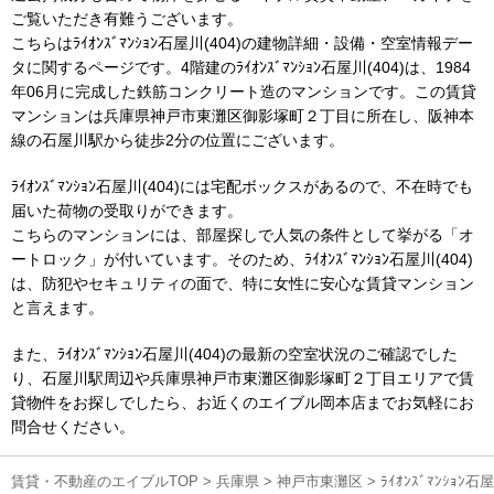
ご覧いただき有難うございます。
こちらはﾗｲｵﾝｽﾞﾏﾝｼｮﾝ石屋川(404)の建物詳細・設備・空室情報デー
タに関するページです。4階建のﾗｲｵﾝｽﾞﾏﾝｼｮﾝ石屋川(404)は、1984
年06月に完成した鉄筋コンクリート造のマンションです。この賃貸
マンションは兵庫県神戸市東灘区御影塚町２丁目に所在し、阪神本
線の石屋川駅から徒歩2分の位置にございます。
ﾗｲｵﾝｽﾞﾏﾝｼｮﾝ石屋川(404)には宅配ボックスがあるので、不在時でも
届いた荷物の受取りができます。
こちらのマンションには、部屋探しで人気の条件として挙がる「オ
ートロック」が付いています。そのため、ﾗｲｵﾝｽﾞﾏﾝｼｮﾝ石屋川(404)
は、防犯やセキュリティの面で、特に女性に安心な賃貸マンション
と言えます。
また、ﾗｲｵﾝｽﾞﾏﾝｼｮﾝ石屋川(404)の最新の空室状況のご確認でした
り、石屋川駅周辺や兵庫県神戸市東灘区御影塚町２丁目エリアで賃
貸物件をお探しでしたら、お近くのエイブル岡本店までお気軽にお
問合せください。
賃貸・不動産のエイブルTOP
>
兵庫県
>
神戸市東灘区
>
ﾗｲｵﾝｽﾞﾏﾝｼｮ