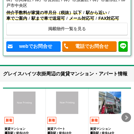
戸市中央区
仲介手数料が家賃の半月分（税抜）以下
駅から近い
車でご案内
駅まで車で送迎可
メール対応可
FAX対応可
掲載物件一覧を見る
webでお問合せ
電話でお問合せ
グレイスハイツ衣掛周辺の賃貸マンション・アパート情報
新着
新着
新着
賃貸マンション
賃貸アパート
賃貸マンション
鷹取駅 / 徒歩15分
鷹取駅 / 徒歩15分
鷹取駅 / 徒歩14分