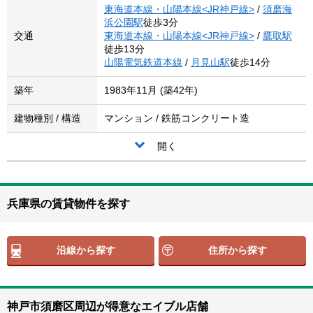
東海道本線・山陽本線<JR神戸線>
/
須磨海
浜公園駅
徒歩3分
交通
東海道本線・山陽本線<JR神戸線>
/
鷹取駅
徒歩13分
山陽電気鉄道本線
/
月見山駅
徒歩14分
築年
1983年11月 (築42年)
建物種別 / 構造
マンション / 鉄筋コンクリート造
開く
兵庫県の賃貸物件を探す
沿線から探す
住所から探す
神戸市須磨区周辺が得意なエイブル店舗