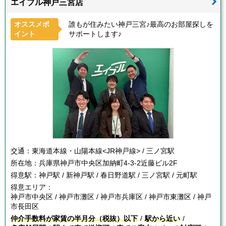
エイブル神戸三宮店
オススメポ
誰もが住みたい神戸三宮♪最高のお部屋探しを
イント
サポートします♪
交通：
東海道本線・山陽本線<JR神戸線> / 三ノ宮駅
所在地：
兵庫県神戸市中央区加納町4-3-2近藤ビル2F
得意駅：
神戸駅 / 新神戸駅 / 春日野道駅 / 三ノ宮駅 / 元町駅
得意エリア：
神戸市中央区 / 神戸市灘区 / 神戸市兵庫区 / 神戸市東灘区 / 神戸
市長田区
仲介手数料が家賃の半月分（税抜）以下
駅から近い