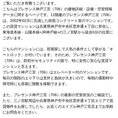
ご覧いただき有難うございます。
こちらはプレサンス神戸三宮（706）の建物詳細・設備・空室情報
データに関するページです。11階建のプレサンス神戸三宮（706）
は、2002年02月に完成した鉄筋コンクリート造のマンションです。
この賃貸マンションは兵庫県神戸市中央区雲井通４丁目に所在し、
東海道本線・山陽本線<JR神戸線>の三ノ宮駅から徒歩5分の位置に
ございます。
こちらのマンションには、部屋探しで人気の条件として挙がる「オ
ートロック」が付いています。そのため、プレサンス神戸三宮
（706）は、防犯やセキュリティの面で、特に女性に安心な賃貸マ
ンションと言えます。
プレサンス神戸三宮（706）はエレベーター付のマンションです。
毎日の階段の上り下りは意外と負担が大きいので、毎朝の通勤時や
帰宅時にも容易に階数を移動できます。
また、プレサンス神戸三宮（706）の最新の空室状況のご確認でし
たり、三ノ宮駅周辺や兵庫県神戸市中央区雲井通４丁目エリアで賃
貸物件をお探しでしたら、お近くのエイブル神戸三宮店までお気軽
にお問合せください。