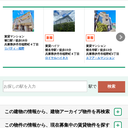
賃貸マンション
新着
新着
塚口駅 / 徒歩18分
兵庫県伊丹市稲野町４丁目
賃貸ハイツ
賃貸マンション
リバティ－稲野
猪名寺駅 / 徒歩15分
猪名寺駅 / 徒歩13分
兵庫県伊丹市稲野町４丁目
兵庫県伊丹市稲野町3丁目
ロイヤルハイネス
エフア－ルマンション
駅で
この建物の情報から、建物アーカイブ物件を再検索
この物件の情報から、現在募集中の賃貸物件を探す