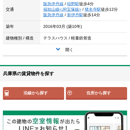
阪急伊丹線
/
稲野駅
徒歩4分
交通
福知山線<JR宝塚線>
/
猪名寺駅
徒歩12分
阪急伊丹線
/
新伊丹駅
徒歩14分
築年
2016年03月 (築10年)
建物種別 / 構造
テラスハウス / 軽量鉄骨造
開く
兵庫県の賃貸物件を探す
沿線から探す
住所から探す