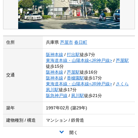
住所
兵庫県
芦屋市
春日町
阪神本線
/
打出駅
徒歩7分
東海道本線・山陽本線<JR神戸線>
/
芦屋駅
徒歩15分
阪神本線
/
芦屋駅
徒歩16分
交通
阪神本線
/
香櫨園駅
徒歩17分
東海道本線・山陽本線<JR神戸線>
/
さくら
夙川駅
徒歩17分
阪急神戸線
/
夙川駅
徒歩21分
築年
1997年02月 (築29年)
建物種別 / 構造
マンション / 鉄骨造
開く