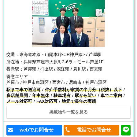
交通：
東海道本線・山陽本線<JR神戸線> / 芦屋駅
所在地：
兵庫県芦屋市大原町2-6ラ・モール芦屋1F
得意駅：
芦屋駅 / 打出駅 / 深江駅 / 夙川駅 / 西宮駅
得意エリア：
芦屋市 / 神戸市東灘区 / 西宮市 / 尼崎市 / 神戸市灘区
駅まで車で送迎可
仲介手数料が家賃の半月分（税抜）以下
多店舗展開
年中無休
駐車場有
駅から近い
車でご案内
メール対応可
FAX対応可
地元で長年の実績
掲載物件一覧を見る
webでお問合せ
電話でお問合せ