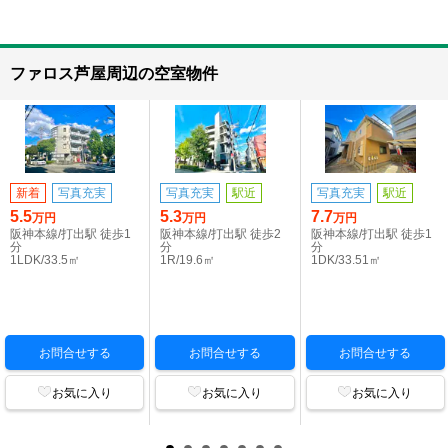
ファロス芦屋周辺の空室物件
新着
写真充実
写真充実
駅近
写真充実
駅近
5.5
5.3
7.7
万円
万円
万円
阪神本線/打出駅 徒歩1
阪神本線/打出駅 徒歩2
阪神本線/打出駅 徒歩1
分
分
分
1LDK/33.5㎡
1R/19.6㎡
1DK/33.51㎡
お問合せする
お問合せする
お問合せする
お気に入り
お気に入り
お気に入り