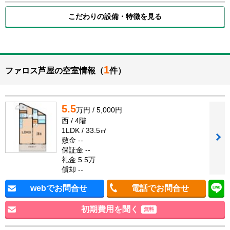
こだわりの設備・特徴を見る
1
ファロス芦屋の空室情報（
件）
5.5
万円 / 5,000円
西 / 4階
1LDK / 33.5㎡
敷金 --
保証金 --
礼金 5.5万
償却 --
webでお問合せ
電話でお問合せ
初期費用を聞く
無料