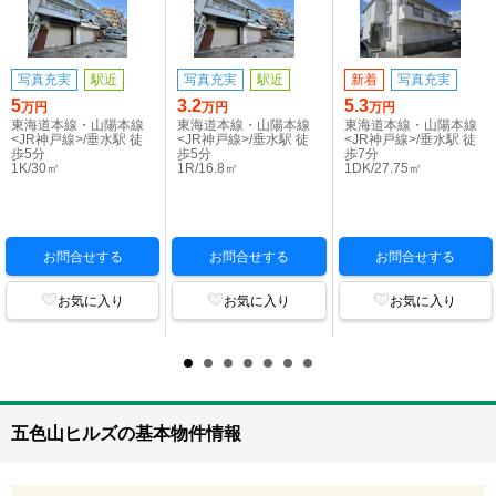
写真充実
駅近
写真充実
駅近
新着
写真充実
5
3.2
5.3
万円
万円
万円
東海道本線・山陽本線
東海道本線・山陽本線
東海道本線・山陽本線
<JR神戸線>/垂水駅 徒
<JR神戸線>/垂水駅 徒
<JR神戸線>/垂水駅 徒
歩5分
歩5分
歩7分
1K/30㎡
1R/16.8㎡
1DK/27.75㎡
お問合せする
お問合せする
お問合せする
お気に入り
お気に入り
お気に入り
五色山ヒルズの基本物件情報