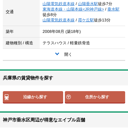
山陽電気鉄道本線
/
山陽垂水駅
徒歩7分
東海道本線・山陽本線<JR神戸線>
/
垂水駅
交通
徒歩8分
山陽電気鉄道本線
/
霞ケ丘駅
徒歩13分
築年
2008年08月 (築18年)
建物種別 / 構造
テラスハウス / 軽量鉄骨造
開く
兵庫県の賃貸物件を探す
沿線から探す
住所から探す
神戸市垂水区周辺が得意なエイブル店舗