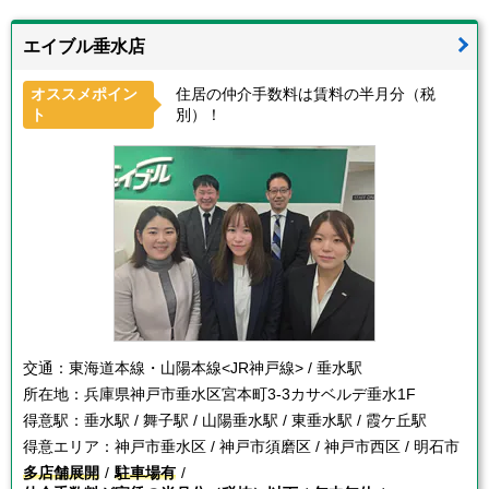
エイブル垂水店
オススメポイン
住居の仲介手数料は賃料の半月分（税
ト
別）！
交通：
東海道本線・山陽本線<JR神戸線> / 垂水駅
所在地：
兵庫県神戸市垂水区宮本町3-3カサベルデ垂水1F
得意駅：
垂水駅 / 舞子駅 / 山陽垂水駅 / 東垂水駅 / 霞ケ丘駅
得意エリア：
神戸市垂水区 / 神戸市須磨区 / 神戸市西区 / 明石市
多店舗展開
駐車場有