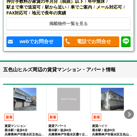
仲介手数料が家賃の半月分（税抜）以下
年中無休
駅まで車で送迎可
駅から近い
車でご案内
メール対応可
FAX対応可
地元で長年の実績
掲載物件一覧を見る
webでお問合せ
電話でお問合せ
五色山ヒルズ周辺の賃貸マンション・アパート情報
新着
新着
新着
賃貸マンション
賃貸アパート
賃貸ハイツ
垂水駅 / 徒歩5分
垂水駅 / 徒歩8分
垂水駅 / 徒歩9分
兵庫県神戸市垂水区五色山１丁目
兵庫県神戸市垂水区霞ケ丘１丁目
兵庫県神戸市垂水区五色山２丁目