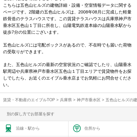
こちらは五色山ヒルズの建物詳細・設備・空室情報データに関する
ページです。2階建の五色山ヒルズは、2008年08月に完成した軽量
鉄骨造のテラスハウスです。この賃貸テラスハウスは兵庫県神戸市
垂水区五色山１丁目に所在し、山陽電気鉄道本線の山陽垂水駅から
徒歩7分の位置にございます。
五色山ヒルズには宅配ボックスがあるので、不在時でも届いた荷物
の受取りができます。
また、五色山ヒルズの最新の空室状況のご確認でしたり、山陽垂水
駅周辺や兵庫県神戸市垂水区五色山１丁目エリアで賃貸物件をお探
しでしたら、お近くのエイブル垂水店までお気軽にお問合せくださ
い。
賃貸・不動産のエイブルTOP
>
兵庫県
>
神戸市垂水区
>
五色山ヒルズの
別の探し方でお部屋を探す
沿線・駅から
住所から