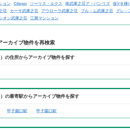
ション
Ciliegio
ソーリス・ルクス
南武庫之荘ア－バンリズ
仮)(Ｂ棟
之荘
カーサ武庫之荘
アウローラ武庫之荘
ブル－ム武庫之荘
グレ－
シオン武庫之荘
三興マンション
アーカイブ物件を再検索
５）の住所からアーカイブ物件を探す
５）の最寄駅からアーカイブ物件を探す
甲子園口駅
甲子園口駅