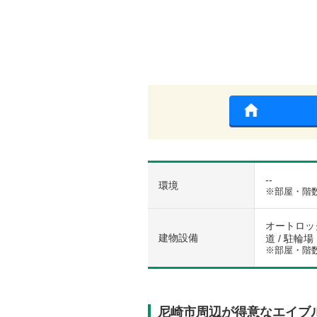
--
環境
※部屋・階
オートロック
建物設備
道 / 駐輪場
※部屋・階
尼崎市周辺が得意なエイブ