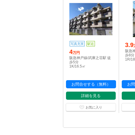
3.9
写真充実
駅近
4
阪急神
万円
歩8分
阪急神戸線/武庫之荘駅 徒
1R/1
歩5分
1K/16.5㎡
お問合せする（無料）
お問
詳細を見る
お気に入り