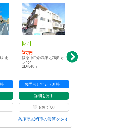
駅近
写真充実
5
10.3
万円
万円
駅 徒
阪急神戸線/武庫之荘駅 徒
阪急神戸線/武庫之荘駅 徒
歩5分
歩7分
2DK/40㎡
1LDK/39.71㎡
料）
お問合せする（無料）
お問合せする（無料）
詳細を見る
詳細を見る
お気に入り
お気に入り
兵庫県尼崎市の賃貸を探す