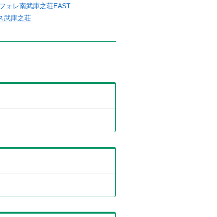
)フォレ南武庫之荘EAST
ス武庫之荘