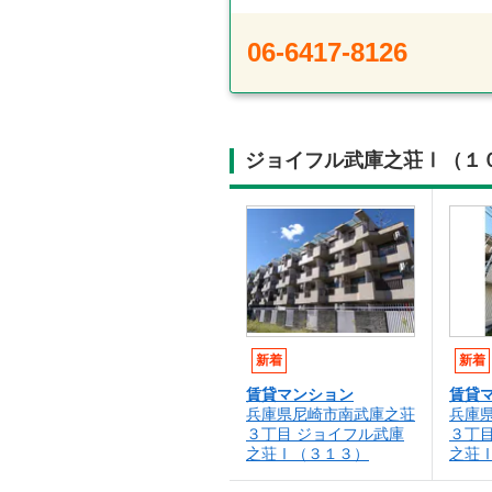
06-6417-8126
ジョイフル武庫之荘Ⅰ（１
新着
新着
賃貸マンション
賃貸
兵庫県尼崎市南武庫之荘
兵庫
３丁目 ジョイフル武庫
３丁
之荘Ⅰ（３１３）
之荘Ⅰ(