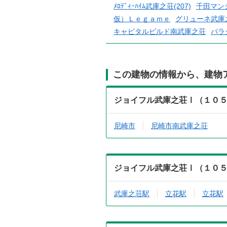
ﾒﾛﾃﾞｨｰﾊｲﾑ武庫之荘(207)
千田マン
仮）Ｌｅｇａｍｅ
グリューネ武庫
キャピタルビルド南武庫之荘
パラ
この建物の情報から、建物
ジョイフル武庫之荘Ⅰ（１０
尼崎市
尼崎市南武庫之荘
ジョイフル武庫之荘Ⅰ（１０
武庫之荘駅
立花駅
立花駅