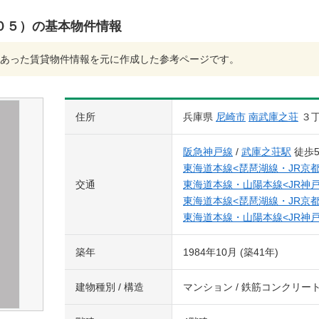
０５）の基本物件情報
あった賃貸物件情報を元に作成した参考ページです。
住所
兵庫県
尼崎市
南武庫之荘
３
阪急神戸線
/
武庫之荘駅
徒歩
東海道本線<琵琶湖線・JR京都
交通
東海道本線・山陽本線<JR神戸
東海道本線<琵琶湖線・JR京都
東海道本線・山陽本線<JR神戸
築年
1984年10月 (築41年)
建物種別 / 構造
マンション / 鉄筋コンクリー