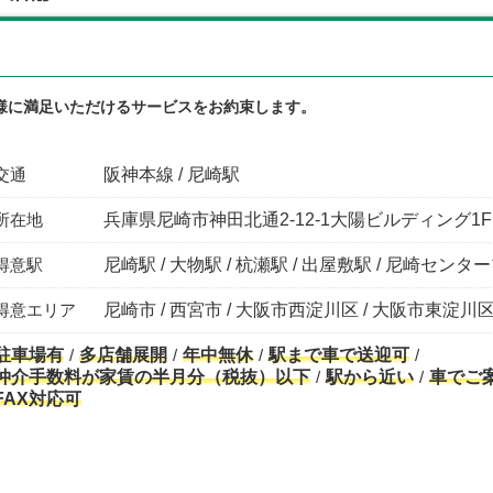
様に満足いただけるサービスをお約束します。
交通
阪神本線 / 尼崎駅
所在地
兵庫県尼崎市神田北通2-12-1大陽ビルディング1F
得意駅
尼崎駅 / 大物駅 / 杭瀬駅 / 出屋敷駅 / 尼崎セン
得意エリア
尼崎市 / 西宮市 / 大阪市西淀川区 / 大阪市東淀川区
駐車場有
多店舗展開
年中無休
駅まで車で送迎可
仲介手数料が家賃の半月分（税抜）以下
駅から近い
車でご
FAX対応可