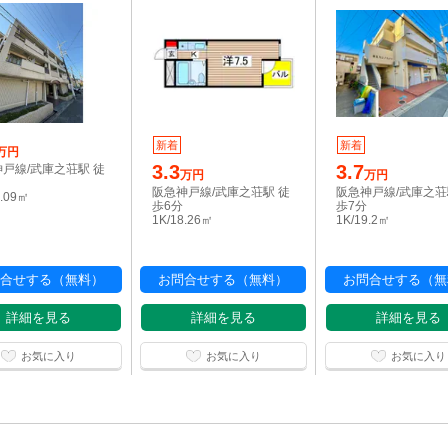
新着
新着
万円
3.3
3.7
戸線/武庫之荘駅 徒
万円
万円
阪急神戸線/武庫之荘駅 徒
阪急神戸線/武庫之荘
8.09㎡
歩6分
歩7分
1K/18.26㎡
1K/19.2㎡
合せする（無料）
お問合せする（無料）
お問合せする（無
詳細を見る
詳細を見る
詳細を見る
お気に入り
お気に入り
お気に入り