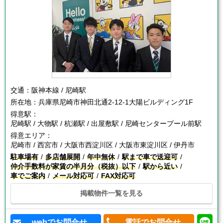
交通：
阪神本線 / 尼崎駅
所在地：
兵庫県尼崎市神田北通2-12-1大陽ビルディング1F
得意駅：
尼崎駅 / 大物駅 / 杭瀬駅 / 出屋敷駅 / 尼崎センタープール前駅
得意エリア：
尼崎市 / 西宮市 / 大阪市西淀川区 / 大阪市東淀川区 / 伊丹市
駐車場有
多店舗展開
年中無休
駅まで車で送迎可
仲介手数料が家賃の半月分（税抜）以下
駅から近い
車でご案内
メール対応可
FAX対応可
掲載物件一覧を見る
webでお問合せ
電話でお問合せ