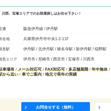
、川西、宝塚エリアでのお部屋探しはお任せ下さい！
交通
阪急伊丹線 / 伊丹駅
所在地
兵庫県伊丹市中央1-2-11F
得意駅
伊丹駅 / 北伊丹駅 / 猪名寺駅 / 新伊丹駅 / 稲野駅
得意エリア
伊丹市 / 尼崎市 / 西宮市 / 宝塚市 / 川西市
駐車場有
メール対応可
FAX対応可
多店舗展開
年中無休
駅から近い
車でご案内
地元で長年の実績
お問合せする（無料）