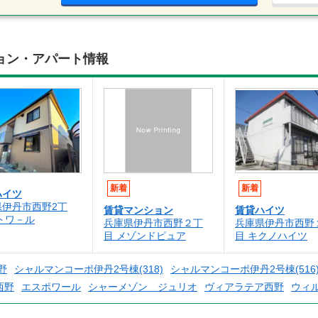
ョン・アパート情報
新着
新着
ハイツ
県伊丹市西野2丁
賃貸マンション
賃貸ハイツ
トワ－ル
兵庫県伊丹市西野２丁
兵庫県伊丹市西野
目 メゾンドピュア
目 キクノハイツ
野
シャルマンコーポ伊丹2号棟(318)
シャルマンコーポ伊丹2号棟(516
西野
エスポワール
シャーメゾン ジュリオ
ヴィアラテア西野
ウィ