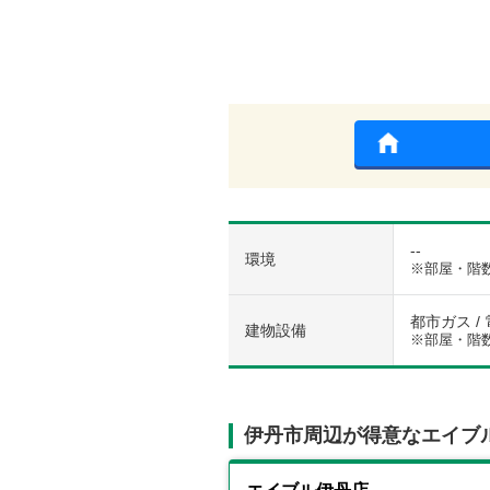
--
環境
※部屋・階
都市ガス / 
建物設備
※部屋・階
伊丹市周辺が得意なエイブ