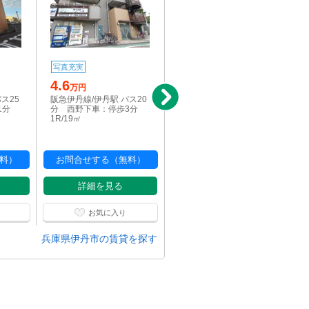
13.9
写真充実
万円
4.6
阪急伊丹線/伊丹駅 バス12
万円
分 西野変電所下車：停
ス25
阪急伊丹線/伊丹駅 バス20
歩3分
1分
分 西野下車：停歩3分
3LDK/67.51㎡
1R/19㎡
料）
お問合せする（無料）
お問合せする（無料）
詳細を見る
詳細を見る
お気に入り
お気に入り
兵庫県伊丹市の賃貸を探す