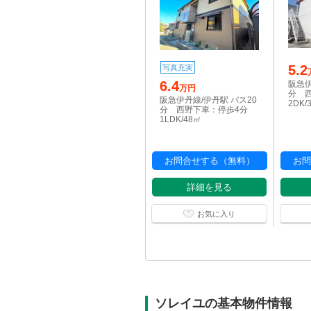
5.2
写真充実
6.4
阪急伊
万円
分 
阪急伊丹線/伊丹駅 バス20
2DK/
分 西野下車：停歩4分
1LDK/48㎡
お問合せする（無料）
お問
詳細を見る
お気に入り
ソレイユの基本物件情報