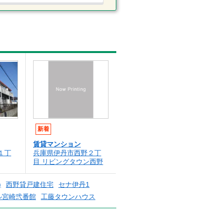
新着
賃貸マンション
１丁
兵庫県伊丹市西野２丁
目 リビングタウン西野
)
西野貸戸建住宅
セナ伊丹1
ル宮崎弐番館
工藤タウンハウス