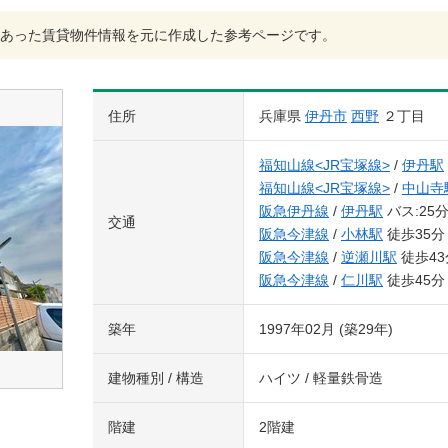
あった賃貸物件情報を元に作成した参考ページです。
住所
兵庫県
伊丹市
西野
２丁目
福知山線<JR宝塚線>
/
伊丹駅
福知山線<JR宝塚線>
/
中山寺
阪急伊丹線
/
伊丹駅
バス:25
交通
阪急今津線
/
小林駅
徒歩35分
阪急今津線
/
逆瀬川駅
徒歩43
阪急今津線
/
仁川駅
徒歩45分
築年
1997年02月 (築29年)
建物種別 / 構造
ハイツ / 軽量鉄骨造
階建
2階建