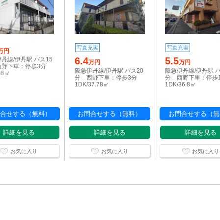
写真充実
写真充実
万円
6.4
5.5
丹線/伊丹駅 バス15
万円
万円
西野下車：停歩3分
阪急伊丹線/伊丹駅 バス20
阪急伊丹線/伊丹駅 バ
38㎡
分 西野下車：停歩3分
分 西野下車：停歩
1DK/37.78㎡
1DK/36.8㎡
合せする（無料）
お問合せする（無料）
お問合せする（無
詳細を見る
詳細を見る
詳細を見る
お気に入り
お気に入り
お気に入り