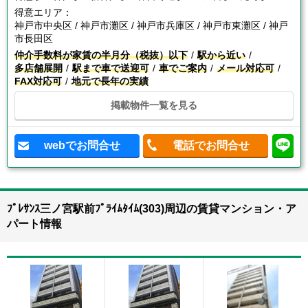
得意エリア：
神戸市中央区 / 神戸市灘区 / 神戸市兵庫区 / 神戸市東灘区 / 神戸
市長田区
仲介手数料が家賃の半月分（税抜）以下
駅から近い
多店舗展開
駅まで車で送迎可
車でご案内
メール対応可
FAX対応可
地元で長年の実績
掲載物件一覧を見る
webでお問合せ
電話でお問合せ
ﾌﾟﾚｻﾝｽ三ノ宮駅前ﾌﾟﾗｲﾑﾀｲﾑ(303)周辺の賃貸マンション・ア
パート情報