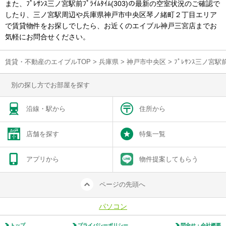
また、ﾌﾟﾚｻﾝｽ三ノ宮駅前ﾌﾟﾗｲﾑﾀｲﾑ(303)の最新の空室状況のご確認で
したり、三ノ宮駅周辺や兵庫県神戸市中央区琴ノ緒町２丁目エリア
で賃貸物件をお探しでしたら、お近くのエイブル神戸三宮店までお
気軽にお問合せください。
賃貸・不動産のエイブルTOP
>
兵庫県
>
神戸市中央区
>
ﾌﾟﾚｻﾝｽ三ノ宮駅
別の探し方でお部屋を探す
沿線・駅から
住所から
店舗を探す
特集一覧
アプリから
物件提案してもらう
ページの先頭へ
パソコン
トップ
プライバシーポリシー
問合せ・会社概要