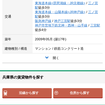
東海道本線<琵琶湖線・JR京都線>
/
三ノ宮
駅
徒歩3分
東海道本線・山陽本線<JR神戸線>
/
三ノ宮
交通
駅
徒歩3分
阪急神戸線
/
神戸三宮駅
徒歩3分
神戸市営地下鉄北神・西神・山手線
/
三宮駅
徒歩4分
築年
2009年05月 (築17年)
建物種別 / 構造
マンション / 鉄筋コンクリート造
開く
兵庫県の賃貸物件を探す
沿線から探す
住所から探す