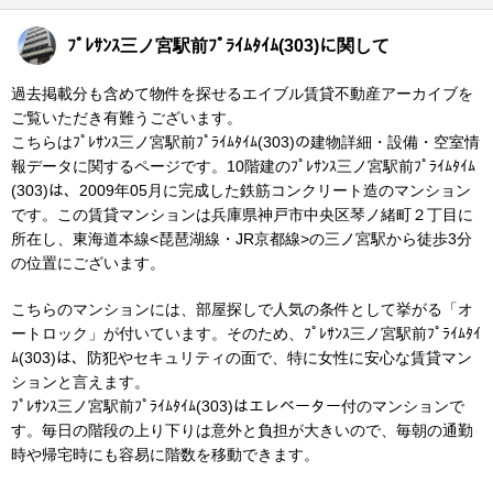
ﾌﾟﾚｻﾝｽ三ノ宮駅前ﾌﾟﾗｲﾑﾀｲﾑ(303)に関して
過去掲載分も含めて物件を探せるエイブル賃貸不動産アーカイブを
ご覧いただき有難うございます。
こちらはﾌﾟﾚｻﾝｽ三ノ宮駅前ﾌﾟﾗｲﾑﾀｲﾑ(303)の建物詳細・設備・空室情
報データに関するページです。10階建のﾌﾟﾚｻﾝｽ三ノ宮駅前ﾌﾟﾗｲﾑﾀｲﾑ
(303)は、2009年05月に完成した鉄筋コンクリート造のマンション
です。この賃貸マンションは兵庫県神戸市中央区琴ノ緒町２丁目に
所在し、東海道本線<琵琶湖線・JR京都線>の三ノ宮駅から徒歩3分
の位置にございます。
こちらのマンションには、部屋探しで人気の条件として挙がる「オ
ートロック」が付いています。そのため、ﾌﾟﾚｻﾝｽ三ノ宮駅前ﾌﾟﾗｲﾑﾀｲ
ﾑ(303)は、防犯やセキュリティの面で、特に女性に安心な賃貸マン
ションと言えます。
ﾌﾟﾚｻﾝｽ三ノ宮駅前ﾌﾟﾗｲﾑﾀｲﾑ(303)はエレベーター付のマンションで
す。毎日の階段の上り下りは意外と負担が大きいので、毎朝の通勤
時や帰宅時にも容易に階数を移動できます。