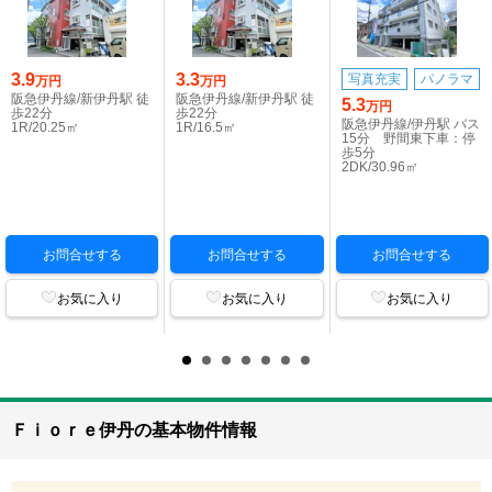
3.9
3.3
写真充実
パノラマ
万円
万円
阪急伊丹線/新伊丹駅 徒
阪急伊丹線/新伊丹駅 徒
5.3
万円
歩22分
歩22分
阪急伊丹線/伊丹駅 バス
1R/20.25㎡
1R/16.5㎡
15分 野間東下車：停
歩5分
2DK/30.96㎡
お問合せする
お問合せする
お問合せする
お気に入り
お気に入り
お気に入り
Ｆｉｏｒｅ伊丹の基本物件情報