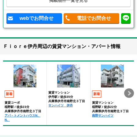
掲載物件一覧を見る
webでお問合せ
電話でお問合せ
Ｆｉｏｒｅ伊丹周辺の賃貸マンション・アパート情報
賃貸マンション
新着
新着
伊丹駅 / 徒歩35分
兵庫県伊丹市南野北３丁目
賃貸コーポ
賃貸マンション
サンハイツ 伊丹
稲野駅 / 徒歩23分
稲野駅 / 徒歩22分
兵庫県伊丹市南野北３丁目
兵庫県伊丹市南野北３丁目
アパ－トメントハウスN、
南野サンハイツ
N、