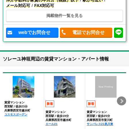
仲介手数料が家賃の半月分（税抜）以下
駅から近い
メール対応可
FAX対応可
掲載物件一覧を見る
webでお問合せ
電話でお問合せ
ソレーユ神垣周辺の賃貸マンション・アパート情報
賃貸マンション
新着
新着
西宮駅 / 徒歩23分
兵庫県西宮市越水町
賃貸マンション
賃貸マンション
コスモスガーデン
西宮駅 / 徒歩19分
西宮駅 / 徒歩25分
兵庫県西宮市越水町
兵庫県西宮市室川町
エール21
サンパレス21夙川東