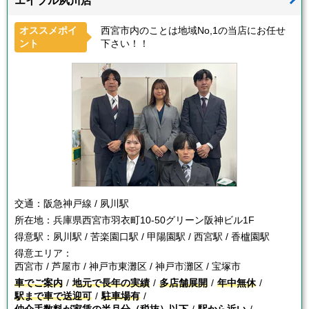
エイブル夙川店
オススメポイ
西宮市内のことは地域No,1の当店にお任せ
ント
下さい！！
交通：
阪急神戸線 / 夙川駅
所在地：
兵庫県西宮市羽衣町10-50グリーン阪神ビル1F
得意駅：
夙川駅 / 苦楽園口駅 / 甲陽園駅 / 西宮駅 / 香櫨園駅
得意エリア：
西宮市 / 芦屋市 / 神戸市東灘区 / 神戸市灘区 / 宝塚市
車でご案内
地元で長年の実績
多店舗展開
年中無休
駅まで車で送迎可
駐車場有