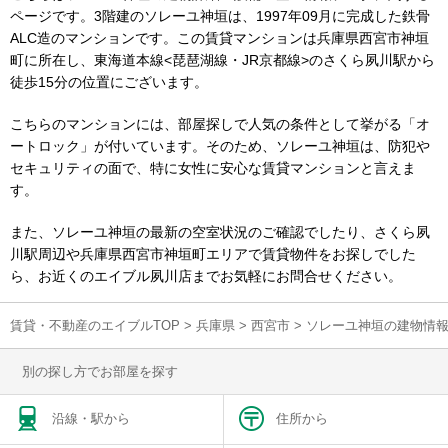
ページです。3階建のソレーユ神垣は、1997年09月に完成した鉄骨
ALC造のマンションです。この賃貸マンションは兵庫県西宮市神垣
町に所在し、東海道本線<琵琶湖線・JR京都線>のさくら夙川駅から
徒歩15分の位置にございます。
こちらのマンションには、部屋探しで人気の条件として挙がる「オ
ートロック」が付いています。そのため、ソレーユ神垣は、防犯や
セキュリティの面で、特に女性に安心な賃貸マンションと言えま
す。
また、ソレーユ神垣の最新の空室状況のご確認でしたり、さくら夙
川駅周辺や兵庫県西宮市神垣町エリアで賃貸物件をお探しでした
ら、お近くのエイブル夙川店までお気軽にお問合せください。
賃貸・不動産のエイブルTOP
>
兵庫県
>
西宮市
>
ソレーユ神垣の建物情
別の探し方でお部屋を探す
沿線・駅から
住所から