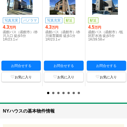
写真充実
パノラマ
写真充実
駅近
駅近
4.3
4.3
4.5
万円
万円
万円
函館バス（函館市）/赤
函館バス（函館市）/赤
函館バス（函館市）/低
川入口 徒歩5分
川保育園前 徒歩1分
区貯水池 徒歩5分
1R/23.1㎡
1R/23.1㎡
1K/39.58㎡
お問合せする
お問合せする
お問合せする
お気に入り
お気に入り
お気に入り
NYハウスの基本物件情報