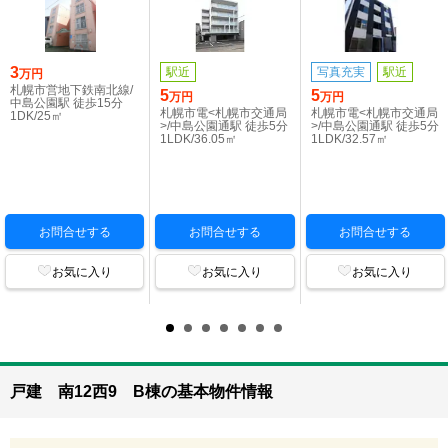
3
駅近
写真充実
駅近
万円
札幌市営地下鉄南北線/
5
5
万円
万円
中島公園駅 徒歩15分
札幌市電<札幌市交通局
札幌市電<札幌市交通局
1DK/25㎡
>/中島公園通駅 徒歩5分
>/中島公園通駅 徒歩5分
1LDK/36.05㎡
1LDK/32.57㎡
お問合せする
お問合せする
お問合せする
お気に入り
お気に入り
お気に入り
戸建 南12西9 B棟の基本物件情報