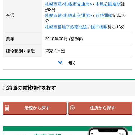
札幌市電<札幌市交通局>
/
中島公園通駅
徒
歩8分
交通
札幌市電<札幌市交通局>
/
行啓通駅
徒歩10
分
札幌市営地下鉄南北線
/
幌平橋駅
徒歩16分
築年
2018年08月 (築8年)
建物種別 / 構造
貸家 / 木造
開く
北海道の賃貸物件を探す
沿線から探す
住所から探す