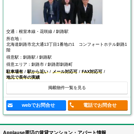
交通：
根室本線・花咲線 / 釧路駅
所在地：
北海道釧路市北大通13丁目1番地の1 コンフォートホテル釧路1
階
得意駅：
釧路駅 / 釧路駅
得意エリア：
釧路市 / 釧路郡釧路町
駐車場有
駅から近い
メール対応可
FAX対応可
地元で長年の実績
掲載物件一覧を見る
webでお問合せ
電話でお問合せ
Applause周辺の賃貸マンション・アパート情報