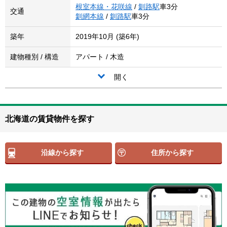
根室本線・花咲線
/
釧路駅
車3分
交通
釧網本線
/
釧路駅
車3分
築年
2019年10月 (築6年)
建物種別 / 構造
アパート / 木造
開く
北海道の賃貸物件を探す
沿線から探す
住所から探す