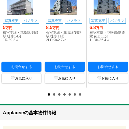
写真充実
パノラマ
写真充実
パノラマ
写真充実
パノラマ
5
8.5
6.8
万円
万円
万円
根室本線・花咲線/釧路
根室本線・花咲線/釧路
根室本線・花咲線/釧路
駅 徒歩14分
駅 徒歩11分
駅 徒歩11分
1R/29.2㎡
2LDK/42.7㎡
1LDK/35.4㎡
お問合せする
お問合せする
お問合せする
お気に入り
お気に入り
お気に入り
Applauseの基本物件情報