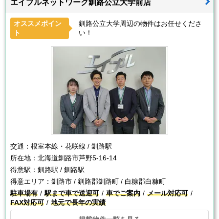
エイブルネットワーク釧路公立大学前店
オススメポイン
釧路公立大学周辺の物件はお任せくださ
ト
い！
交通：
根室本線・花咲線 / 釧路駅
所在地：
北海道釧路市芦野5-16-14
得意駅：
釧路駅 / 釧路駅
得意エリア：
釧路市 / 釧路郡釧路町 / 白糠郡白糠町
駐車場有
駅まで車で送迎可
車でご案内
メール対応可
FAX対応可
地元で長年の実績