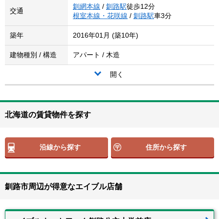
釧網本線
/
釧路駅
徒歩12分
交通
根室本線・花咲線
/
釧路駅
車3分
築年
2016年01月 (築10年)
建物種別 / 構造
アパート / 木造
開く
北海道の賃貸物件を探す
沿線から探す
住所から探す
釧路市周辺が得意なエイブル店舗