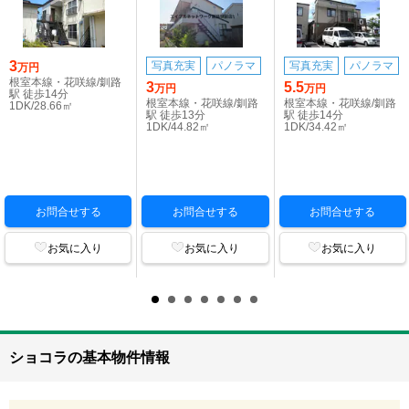
3
写真充実
パノラマ
写真充実
パノラマ
万円
根室本線・花咲線/釧路
3
5.5
万円
万円
駅 徒歩14分
根室本線・花咲線/釧路
根室本線・花咲線/釧路
1DK/28.66㎡
駅 徒歩13分
駅 徒歩14分
1DK/44.82㎡
1DK/34.42㎡
お問合せする
お問合せする
お問合せする
お気に入り
お気に入り
お気に入り
ショコラの基本物件情報