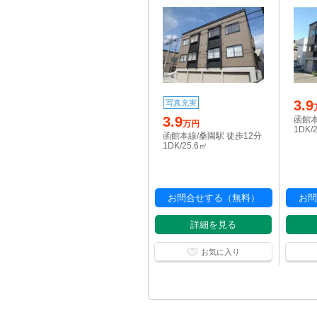
3.9
写真充実
3.9
函館本
万円
1DK/
函館本線/桑園駅 徒歩12分
1DK/25.6㎡
お問合せする（無料）
お問
詳細を見る
お気に入り