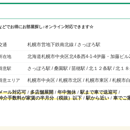
などでお得にお部屋探し♪オンライン対応できます☆
交通
札幌市営地下鉄南北線 / さっぽろ駅
所在地
北海道札幌市中央区北4条西4-1-4伊藤・加藤ビル
得意駅
さっぽろ駅 / 桑園駅 / 苗穂駅 / 北１２条駅 / 北１
得意エリア
札幌市中央区 / 札幌市北区 / 札幌市東区 / 札幌市
メール対応可
多店舗展開
年中無休
駅まで車で送迎可
仲介手数料が家賃の半月分（税抜）以下
駅から近い
車でご