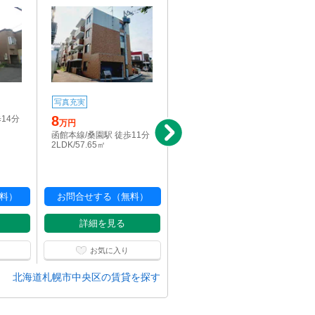
写真充実
写真充実
8
8
14分
万円
万円
函館本線/桑園駅 徒歩11分
函館本線/桑園駅 徒歩12分
2LDK/57.65㎡
2LDK/57.65㎡
料）
お問合せする（無料）
お問合せする（無料）
詳細を見る
詳細を見る
お気に入り
お気に入り
北海道札幌市中央区の賃貸を探す