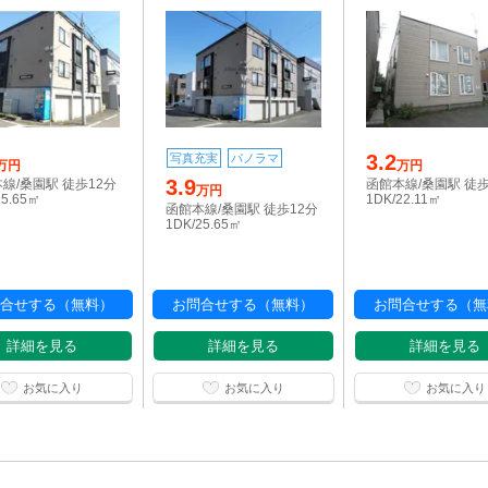
3.2
写真充実
パノラマ
万円
万円
3.9
線/桑園駅 徒歩12分
函館本線/桑園駅 徒歩
万円
25.65㎡
1DK/22.11㎡
函館本線/桑園駅 徒歩12分
1DK/25.65㎡
合せする（無料）
お問合せする（無料）
お問合せする（無
詳細を見る
詳細を見る
詳細を見る
お気に入り
お気に入り
お気に入り