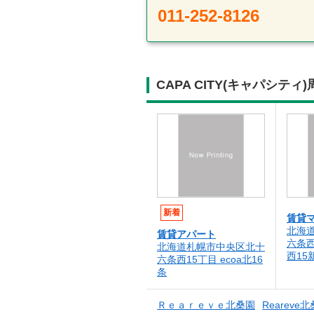
011-252-8126
CAPA CITY(キャパシ
新着
賃貸
北海
賃貸アパート
六条西
北海道札幌市中央区北十
西15
六条西15丁目 ecoa北16
条
Ｒｅａｒｅｖｅ北桑園
Rearev