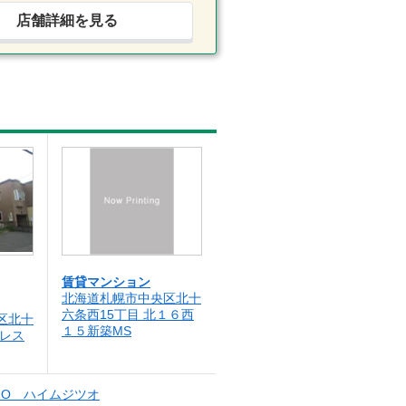
店舗詳細を見る
賃貸マンション
北海道札幌市中央区北十
六条西15丁目 北１６西
区北十
１５新築MS
パレス
ZO ハイムジツオ