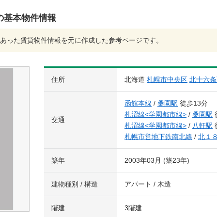
ィ)の基本物件情報
あった賃貸物件情報を元に作成した参考ページです。
住所
北海道
札幌市中央区
北十六条
函館本線
/
桑園駅
徒歩13分
札沼線<学園都市線>
/
桑園駅
交通
札沼線<学園都市線>
/
八軒駅
札幌市営地下鉄南北線
/
北１
築年
2003年03月 (築23年)
建物種別 / 構造
アパート / 木造
階建
3階建