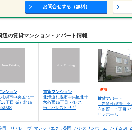
お問合せする（無料）
ティ)周辺の賃貸マンション・アパート情報
新着
マンション
賃貸マンション
道札幌市中央区北十
北海道札幌市中央区北十
賃貸アパート
15丁目 仮）北16
六条西15丁目 パレス
北海道札幌市中央
新築MS
楸 パレスヒサギ
六条西１５丁目 
サンホーム
e北桑園 リアレーヴ
マレッセエクラ桑園
パレスサンホーム
ハイムGIT