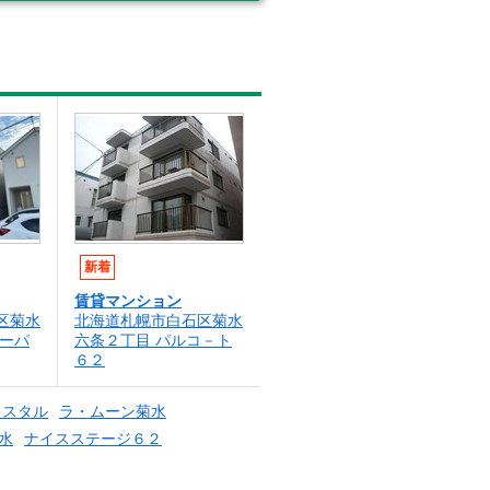
新着
賃貸マンション
区菊水
北海道札幌市白石区菊水
ビーパ
六条２丁目 パルコ－ト
６２
リスタル
ラ・ムーン菊水
水
ナイスステージ６２