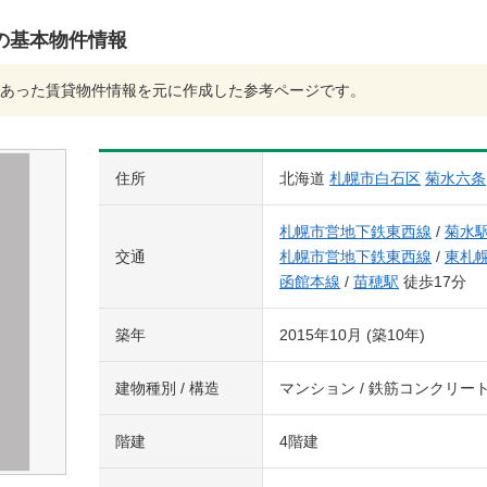
の基本物件情報
あった賃貸物件情報を元に作成した参考ページです。
住所
北海道
札幌市白石区
菊水六条
札幌市営地下鉄東西線
/
菊水
交通
札幌市営地下鉄東西線
/
東札
函館本線
/
苗穂駅
徒歩17分
築年
2015年10月 (築10年)
建物種別 / 構造
マンション / 鉄筋コンクリー
階建
4階建