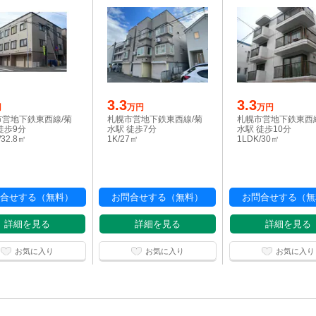
3.3
3.3
円
万円
万円
市営地下鉄東西線/菊
札幌市営地下鉄東西線/菊
札幌市営地下鉄東西
徒歩9分
水駅 徒歩7分
水駅 徒歩10分
/32.8㎡
1K/27㎡
1LDK/30㎡
合せする（無料）
お問合せする（無料）
お問合せする（無
詳細を見る
詳細を見る
詳細を見る
お気に入り
お気に入り
お気に入り