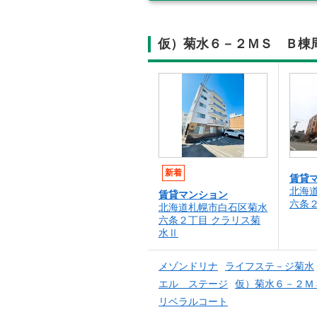
仮）菊水６－２ＭＳ Ｂ棟
新着
賃貸
北海
賃貸マンション
六条
北海道札幌市白石区菊水
六条２丁目 クラリス菊
水Ⅱ
メゾンドリナ
ライフステ－ジ菊水
エル ステージ
仮）菊水６－２Ｍ
リベラルコート