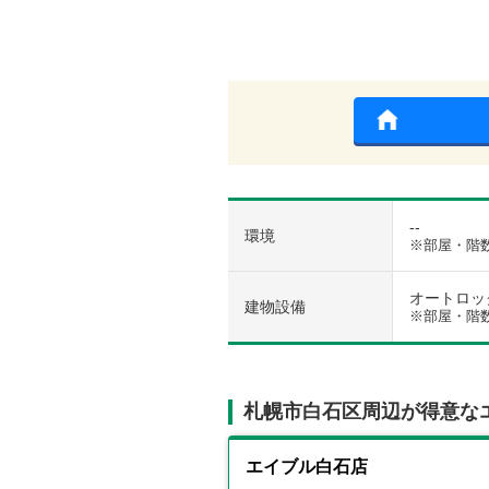
--
環境
※部屋・階
オートロック 
建物設備
※部屋・階
札幌市白石区周辺が得意な
エイブル白石店