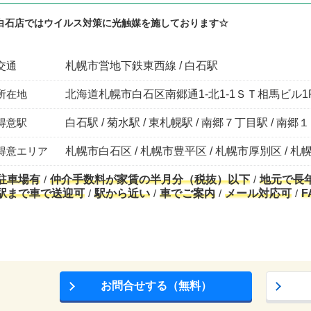
白石店ではウイルス対策に光触媒を施しております☆
交通
札幌市営地下鉄東西線 / 白石駅
所在地
北海道札幌市白石区南郷通1-北1-1ＳＴ相馬ビル1
得意駅
白石駅 / 菊水駅 / 東札幌駅 / 南郷７丁目駅 / 南
得意エリア
札幌市白石区 / 札幌市豊平区 / 札幌市厚別区 / 
駐車場有
仲介手数料が家賃の半月分（税抜）以下
地元で長
駅まで車で送迎可
駅から近い
車でご案内
メール対応可
F
お問合せする（無料）