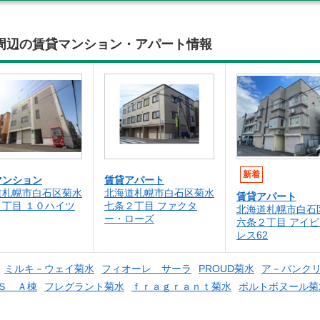
周辺の賃貸マンション・アパート情報
新着
マンション
賃貸アパート
道札幌市白石区菊水
北海道札幌市白石区菊水
賃貸アパート
２丁目 １０ハイツ
七条２丁目 ファクタ
北海道札幌市白石
ー・ローズ
六条２丁目 アイ
レス62
ミルキ－ウェイ菊水
フィオーレ サーラ
PROUD菊水
ア－バンク
Ｓ Ａ棟
フレグラント菊水
ｆｒａｇｒａｎｔ菊水
ポルトボヌール菊