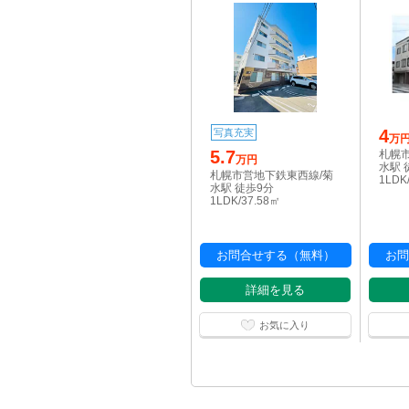
4
写真充実
万
5.7
札幌
万円
水駅 
札幌市営地下鉄東西線/菊
1LDK
水駅 徒歩9分
1LDK/37.58㎡
お問合せする（無料）
お問
詳細を見る
お気に入り