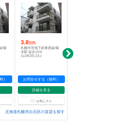
3.8
写真充実
万円
3.3
線/菊
札幌市営地下鉄東西線/菊
万円
水駅 徒歩10分
札幌市営地下鉄東西線/菊
1LDK/30.23㎡
水駅 徒歩10分
1LDK/29㎡
料）
お問合せする（無料）
お問合せする（無料）
詳細を見る
詳細を見る
お気に入り
お気に入り
北海道札幌市白石区の賃貸を探す