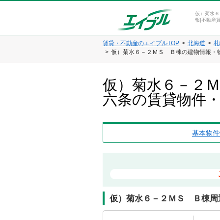
仮）菊水６
報|不動産
賃貸・不動産のエイブルTOP
北海道
札
仮）菊水６－２ＭＳ Ｂ棟の建物情報・
仮）菊水６－２Ｍ
六条の賃貸物件
基本物件
仮）菊水６－２ＭＳ Ｂ棟周