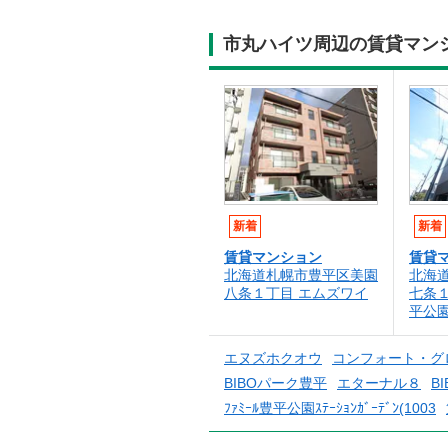
市丸ハイツ周辺の賃貸マン
新着
新着
賃貸マンション
賃貸
北海道札幌市豊平区美園
北海
八条１丁目 エムズワイ
七条
平公
エヌズホクオウ
コンフォート・グ
BIBOパーク豊平
エターナル８
B
ﾌｧﾐｰﾙ豊平公園ｽﾃｰｼｮﾝｶﾞｰﾃﾞﾝ(1003