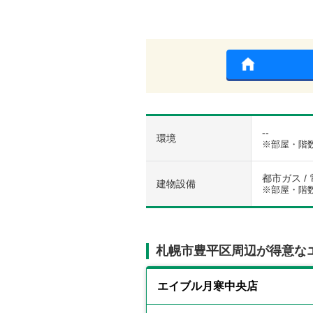
--
環境
※部屋・階
都市ガス / 
建物設備
※部屋・階
札幌市豊平区周辺が得意な
エイブル月寒中央店