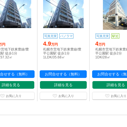
写真充実
パノラマ
写真充実
駅近
4.9
4
万円
万円
万円
市営地下鉄東豊線/豊
札幌市営地下鉄東豊線/豊
札幌市営地下鉄東豊
駅 徒歩1分
平公園駅 徒歩1分
平公園駅 徒歩2分
/37.32㎡
1LDK/35.68㎡
1DK/28㎡
合せする（無料）
お問合せする（無料）
お問合せする（無
詳細を見る
詳細を見る
詳細を見る
お気に入り
お気に入り
お気に入り