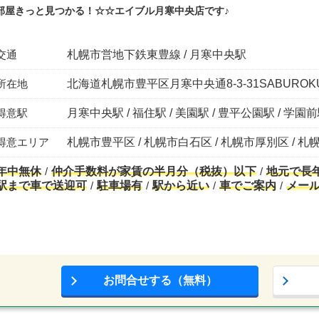
部屋きっと見つかる！☆☆エイブル月寒中央店です♪
交通
札幌市営地下鉄東豊線 / 月寒中央駅
所在地
北海道札幌市豊平区月寒中央通8-3-31SABUROKU
得意駅
月寒中央駅 / 福住駅 / 美園駅 / 豊平公園駅 / 学園
得意エリア
札幌市豊平区 / 札幌市白石区 / 札幌市厚別区 / 
年中無休
仲介手数料が家賃の半月分（税抜）以下
地元で長
駅まで車で送迎可
駐車場有
駅から近い
車でご案内
メー
お問合せする（無料）