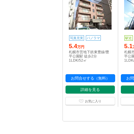
写真充実
パノラマ
駅近
5.4
5.1
万円
札幌市営地下鉄東豊線/豊
札幌
平公園駅 徒歩2分
平公園
1LDK/52㎡
1LDK
お問合せする（無料）
お問
詳細を見る
お気に入り