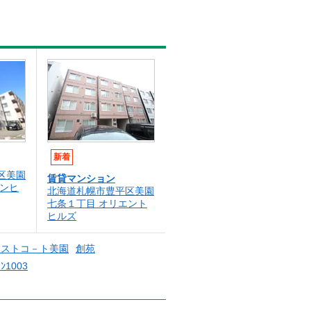
新着
区美園
賃貸マンション
ーンヒ
北海道札幌市豊平区美園
七条１丁目 オリエント
ヒルズ
－ストコ－ト美園
創苑
ﾝ1003