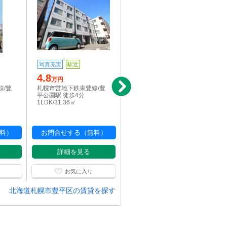
写真充実
駅近
写真充実
駅近
4.8
5.2
万円
万円
線/豊
札幌市営地下鉄東豊線/豊
札幌市営地下鉄東豊線/豊
平公園駅 徒歩4分
平公園駅 徒歩4分
1LDK/31.36㎡
1LDK/31.36㎡
料）
お問合せする（無料）
お問合せする（無料）
詳細を見る
詳細を見る
お気に入り
お気に入り
北海道札幌市豊平区の賃貸を探す