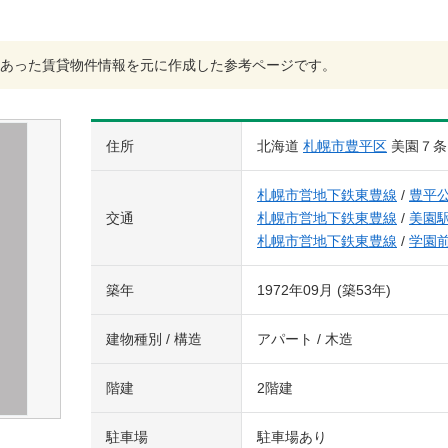
あった賃貸物件情報を元に作成した参考ページです。
住所
北海道
札幌市豊平区
美園７条
札幌市営地下鉄東豊線
/
豊平
交通
札幌市営地下鉄東豊線
/
美園
札幌市営地下鉄東豊線
/
学園
築年
1972年09月 (築53年)
建物種別 / 構造
アパート / 木造
階建
2階建
駐車場
駐車場あり