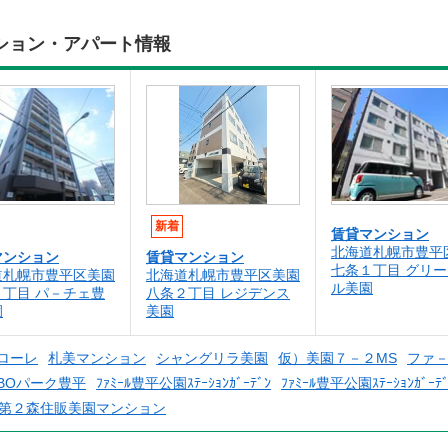
ション・アパート情報
新着
賃貸マンション
北海道札幌市豊平
マンション
賃貸マンション
七条１丁目 グリ
道札幌市豊平区美園
北海道札幌市豊平区美園
ル美園
１丁目 パ－チェ豊
八条２丁目 レジデンス
園
美園
ローレ
札美マンション
シャングリラ美園
仮）美園７－２MS
ファ
IBOパーク豊平
ﾌｧﾐｰﾙ豊平公園ｽﾃｰｼｮﾝｶﾞｰﾃﾞﾝ
ﾌｧﾐｰﾙ豊平公園ｽﾃｰｼｮﾝｶﾞｰﾃﾞ
第２森住販美園マンション