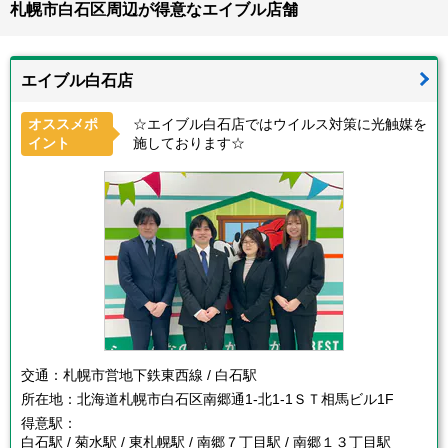
札幌市白石区周辺が得意なエイブル店舗
エイブル白石店
オススメポ
☆エイブル白石店ではウイルス対策に光触媒を
イント
施しております☆
交通：
札幌市営地下鉄東西線 / 白石駅
所在地：
北海道札幌市白石区南郷通1-北1-1ＳＴ相馬ビル1F
得意駅：
白石駅 / 菊水駅 / 東札幌駅 / 南郷７丁目駅 / 南郷１３丁目駅