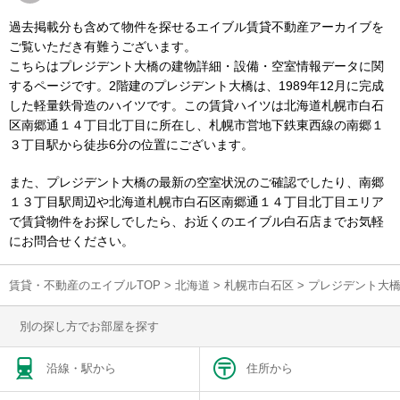
過去掲載分も含めて物件を探せるエイブル賃貸不動産アーカイブを
ご覧いただき有難うございます。
こちらはプレジデント大橋の建物詳細・設備・空室情報データに関
するページです。2階建のプレジデント大橋は、1989年12月に完成
した軽量鉄骨造のハイツです。この賃貸ハイツは北海道札幌市白石
区南郷通１４丁目北丁目に所在し、札幌市営地下鉄東西線の南郷１
３丁目駅から徒歩6分の位置にございます。
また、プレジデント大橋の最新の空室状況のご確認でしたり、南郷
１３丁目駅周辺や北海道札幌市白石区南郷通１４丁目北丁目エリア
で賃貸物件をお探しでしたら、お近くのエイブル白石店までお気軽
にお問合せください。
賃貸・不動産のエイブルTOP
>
北海道
>
札幌市白石区
>
プレジデント大
別の探し方でお部屋を探す
沿線・駅から
住所から