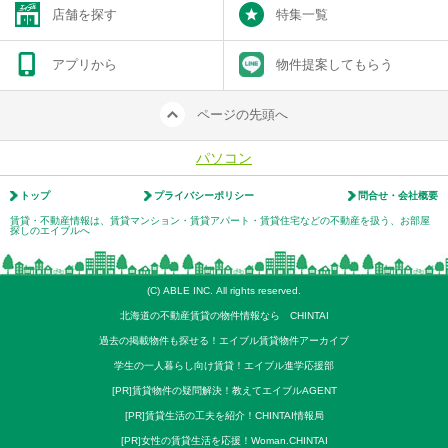
店舗を探す
特集一覧
アプリから
物件提案してもらう
ページの先頭へ
パソコン
トップ
プライバシーポリシー
問合せ・会社概要
賃貸・不動産情報は、賃貸マンション・賃貸アパート・賃貸住宅などの不動産を扱う、お部屋
探しのエイブルへ
(C) ABLE INC. All rights reserved.
北海道の不動産賃貸の物件情報なら CHINTAI
過去の掲載物件も探せる！エイブル賃貸物件アーカイブ
学生の一人暮らし向け賃貸！エイブル進学応援部
[PR]賃貸物件の疑問解決！教えてエイブルAGENT
[PR]賃貸生活の工夫を紹介！CHINTAI情報局
[PR]女性の賃貸生活を応援！Woman.CHINTAI