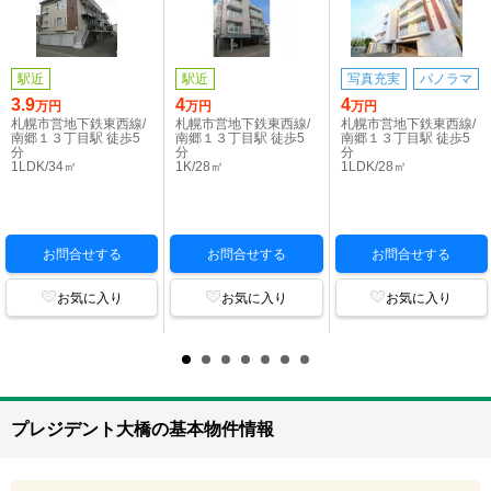
駅近
駅近
写真充実
パノラマ
3.9
4
4
万円
万円
万円
札幌市営地下鉄東西線/
札幌市営地下鉄東西線/
札幌市営地下鉄東西線/
南郷１３丁目駅 徒歩5
南郷１３丁目駅 徒歩5
南郷１３丁目駅 徒歩5
分
分
分
1LDK/34㎡
1K/28㎡
1LDK/28㎡
お問合せする
お問合せする
お問合せする
お気に入り
お気に入り
お気に入り
プレジデント大橋の基本物件情報