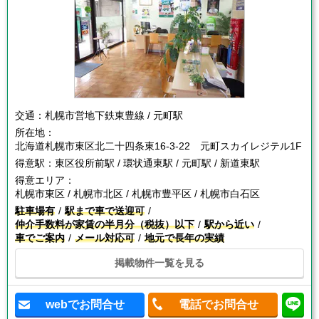
交通：
札幌市営地下鉄東豊線 / 元町駅
所在地：
北海道札幌市東区北二十四条東16-3-22 元町スカイレジテル1F
得意駅：
東区役所前駅 / 環状通東駅 / 元町駅 / 新道東駅
得意エリア：
札幌市東区 / 札幌市北区 / 札幌市豊平区 / 札幌市白石区
駐車場有
駅まで車で送迎可
仲介手数料が家賃の半月分（税抜）以下
駅から近い
車でご案内
メール対応可
地元で長年の実績
掲載物件一覧を見る
webでお問合せ
電話でお問合せ