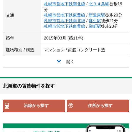
札幌市営地下鉄南北線
/
北３４条駅
徒歩19
分
交通
札幌市営地下鉄東豊線
/
新道東駅
徒歩20分
札幌市営地下鉄南北線
/
麻生駅
徒歩21分
札幌市営地下鉄東豊線
/
栄町駅
徒歩23分
築年
2015年03月 (築11年)
建物種別 / 構造
マンション / 鉄筋コンクリート造
開く
北海道の賃貸物件を探す
沿線から探す
住所から探す