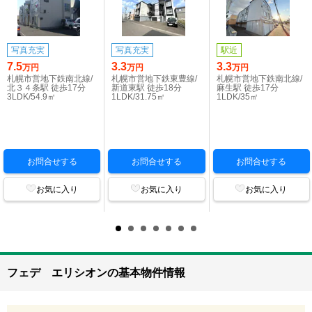
写真充実
写真充実
駅近
7.5
3.3
3.3
万円
万円
万円
札幌市営地下鉄南北線/
札幌市営地下鉄東豊線/
札幌市営地下鉄南北線/
北３４条駅 徒歩17分
新道東駅 徒歩18分
麻生駅 徒歩17分
3LDK/54.9㎡
1LDK/31.75㎡
1LDK/35㎡
お問合せする
お問合せする
お問合せする
お気に入り
お気に入り
お気に入り
フェデ エリシオンの基本物件情報