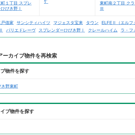
ｳﾞ
東町１丁目 スプレ
東町南２丁目 ク
ーひびき野Ⅰ
Ⅲ
二戸借家
サンシティハイツ
マジェスタ宝来
タウン
ELFEⅡ（エルフ
野Ⅱ
パリエドレーヴ
スプレンダーひびき野Ⅰ
クレールハイム
ラ・フ
アーカイブ物件を再検索
イブ物件を探す
びき野東町
カイブ物件を探す