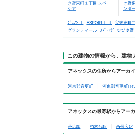
き野東町１丁目 スペー
き野
シア
ンダ
ｼﾞｭﾉﾝ Ⅰ
ESPOIRⅠ.Ⅱ
宝来東町
グランディール
ｽﾌﾟﾚﾝﾀﾞｰひびき
この建物の情報から、建物
アネックスの住所からアーカ
河東郡音更町
河東郡音更町ひ
アネックスの最寄駅からアー
帯広駅
柏林台駅
西帯広駅