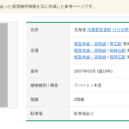
あった賃貸物件情報を元に作成した参考ページです。
住所
北海道
河東郡音更町
ひびき野
根室本線・花咲線
/
帯広駅
車
交通
根室本線・花咲線
/
柏林台駅
根室本線・花咲線
/
西帯広駅
築年
2007年03月 (築19年)
建物種別 / 構造
アパート / 木造
階建
2階建
駐車場
駐車場あり