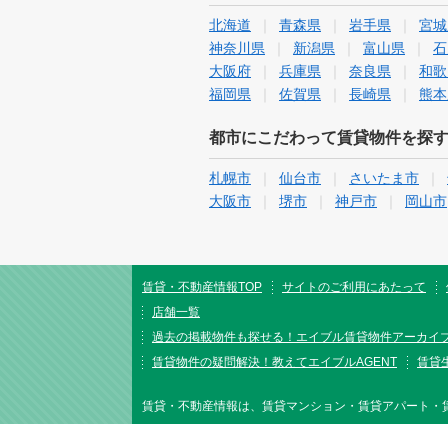
北海道
青森県
岩手県
宮城
神奈川県
新潟県
富山県
石
大阪府
兵庫県
奈良県
和歌
福岡県
佐賀県
長崎県
熊本
都市にこだわって賃貸物件を探
札幌市
仙台市
さいたま市
大阪市
堺市
神戸市
岡山市
賃貸・不動産情報TOP
サイトのご利用にあたって
店舗一覧
過去の掲載物件も探せる！エイブル賃貸物件アーカイ
賃貸物件の疑問解決！教えてエイブルAGENT
賃貸生
賃貸・不動産情報は、賃貸マンション・賃貸アパート・