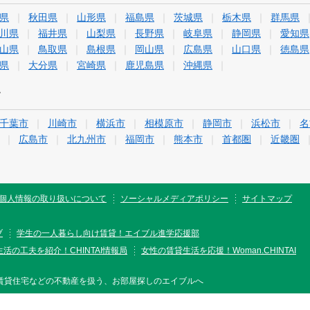
県
秋田県
山形県
福島県
茨城県
栃木県
群馬県
川県
福井県
山梨県
長野県
岐阜県
静岡県
愛知県
山県
鳥取県
島根県
岡山県
広島県
山口県
徳島県
県
大分県
宮崎県
鹿児島県
沖縄県
す
千葉市
川崎市
横浜市
相模原市
静岡市
浜松市
名
広島市
北九州市
福岡市
熊本市
首都圏
近畿圏
個人情報の取り扱いについて
ソーシャルメディアポリシー
サイトマップ
ブ
学生の一人暮らし向け賃貸！エイブル進学応援部
活の工夫を紹介！CHINTAI情報局
女性の賃貸生活を応援！Woman.CHINTAI
賃貸住宅などの不動産を扱う、お部屋探しのエイブルへ