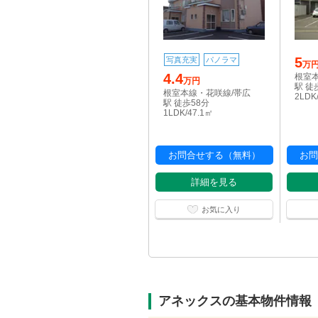
5
写真充実
パノラマ
万
4.4
根室
万円
駅 徒
根室本線・花咲線/帯広
2LDK
駅 徒歩58分
1LDK/47.1㎡
お問合せする（無料）
お問
詳細を見る
お気に入り
アネックスの基本物件情報