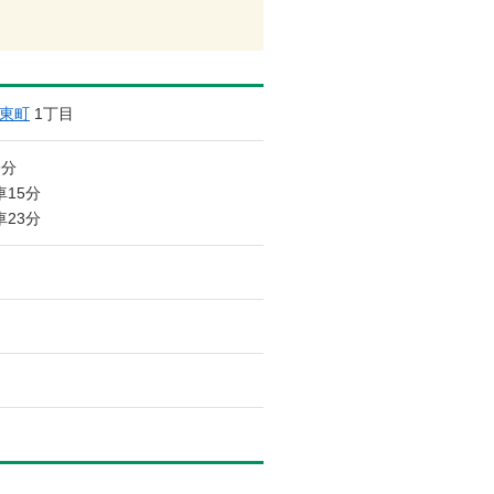
東町
1丁目
9分
車15分
車23分