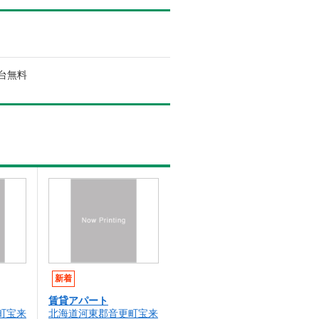
1台無料
新着
賃貸アパート
町宝来
北海道河東郡音更町宝来