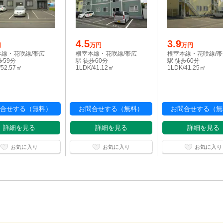
4.5
3.9
円
万円
万円
本線・花咲線/帯広
根室本線・花咲線/帯広
根室本線・花咲線/
歩59分
駅 徒歩60分
駅 徒歩60分
/52.57㎡
1LDK/41.12㎡
1LDK/41.25㎡
合せする（無料）
お問合せする（無料）
お問合せする（無
詳細を見る
詳細を見る
詳細を見る
お気に入り
お気に入り
お気に入り