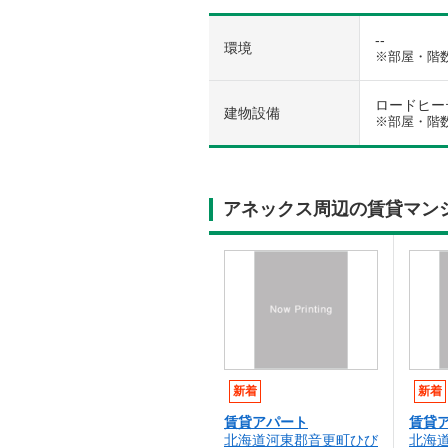
--
環境
※部屋・階
ロードヒーティ
建物設備
※部屋・階
アネックス周辺の賃貸マン
新着
新着
賃貸アパート
賃貸
北海道河東郡音更町ひび
北海