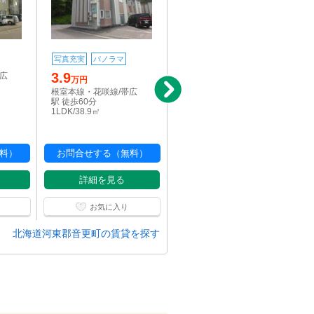
4.6
写真充実
パノラマ
万円
3.9
帯広
根室本線・花咲線/帯広
万円
駅 徒歩59分
根室本線・花咲線/帯広
1LDK/45.38㎡
駅 徒歩60分
1LDK/38.9㎡
料）
お問合せする（無料）
お問合せする（無料）
詳細を見る
詳細を見る
お気に入り
お気に入り
北海道河東郡音更町の賃貸を探す