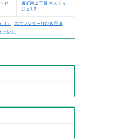
ラッセ
東町南２丁目 カスティ
ジョ1.2
ェⅡ）
スプレンダーひびき野Ⅲ
ォーレⅡ