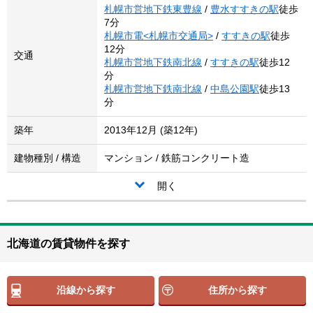
札幌市営地下鉄東豊線
/
豊水すすきの駅
徒歩
7分
札幌市電<札幌市交通局>
/
すすきの駅
徒歩
12分
交通
札幌市営地下鉄南北線
/
すすきの駅
徒歩12
分
札幌市営地下鉄南北線
/
中島公園駅
徒歩13
分
築年
2013年12月 (築12年)
建物種別 / 構造
マンション / 鉄筋コンクリート造
開く
北海道の賃貸物件を探す
沿線から探す
住所から探す