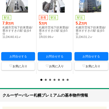
駅近
新着
駅近
駅近
7.9
5
5.2
万円
万円
万円
札幌市営地下鉄東豊線/
札幌市営地下鉄東豊線/
札幌市営地下鉄東豊線/
豊水すすきの駅 徒歩4
豊水すすきの駅 徒歩5
豊水すすきの駅 徒歩5
分
分
分
1LDK/40.41㎡
1R/20.99㎡
1LDK/31.2㎡
お問合せする
お問合せする
お問合せする
お気に入り
お気に入り
お気に入り
クルーザーバレー札幌プレミアムの基本物件情報