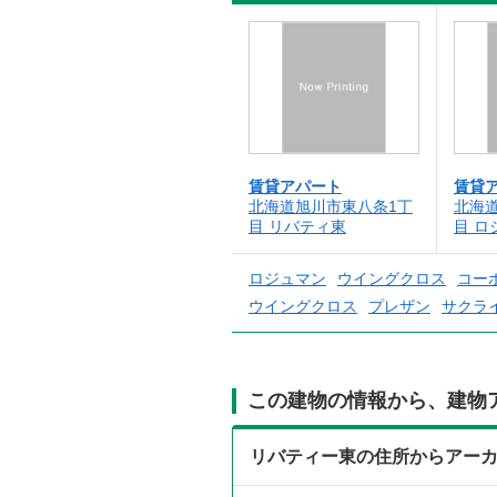
賃貸アパート
賃貸
北海道旭川市東八条1丁
北海
目 リバティ東
目 ロ
ロジュマン
ウイングクロス
コー
ウイングクロス
プレザン
サクラ
この建物の情報から、建物
リバティー東の住所からアー