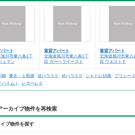
アパート
賃貸アパート
賃貸アパート
道旭川市東八条1丁
北海道旭川市東八条1丁
北海道旭川市東八
ジュマン
目 ガーベライースト
目 ウエストＥ
ポ錦
東８－１新築
ＭハウスⅡ
ＭハウスⅡ
シャトレ10条
プリシー
イハイムⅠ
レガーレⅡ
アーカイブ物件を再検索
カイブ物件を探す