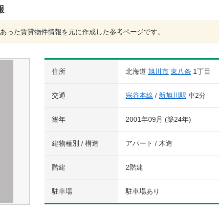
報
あった賃貸物件情報を元に作成した参考ページです。
住所
北海道
旭川市
東八条
1丁目
交通
宗谷本線
/
新旭川駅
車2分
築年
2001年09月 (築24年)
建物種別 / 構造
アパート / 木造
階建
2階建
駐車場
駐車場あり