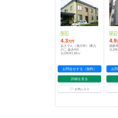
駅近
駅近
4.3
4.9
万円
あさでん（旭川市）/東六
函館本
の二 徒歩4分
1LDK
1LDK/41.86㎡
お問合せする（無料）
お問
詳細を見る
お気に入り