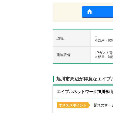
--
環境
※部屋・階
LPガス / 
建物設備
※部屋・階
旭川市周辺が得意なエイブ
エイブルネットワーク旭川永
オススメポイント
誉れのサー