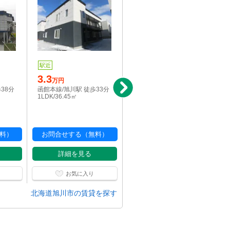
6.5
駅近
万円
3.3
函館本線/旭川駅 徒歩31分
万円
2LDK/67.23㎡
38分
函館本線/旭川駅 徒歩33分
1LDK/36.45㎡
料）
お問合せする（無料）
お問合せする（無料）
詳細を見る
詳細を見る
お気に入り
お気に入り
北海道旭川市の賃貸を探す