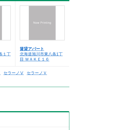
賃貸アパート
条１丁
北海道旭川市東八条1丁
目 ＷＡＫＥ１６
ド
セラーノⅤ
セラーノＶ