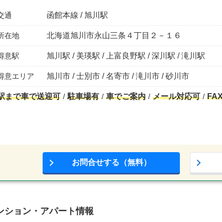
交通
函館本線 / 旭川駅
所在地
北海道旭川市永山三条４丁目２－１６
得意駅
旭川駅 / 美瑛駅 / 上富良野駅 / 深川駅 / 滝川駅
得意エリア
旭川市 / 士別市 / 名寄市 / 滝川市 / 砂川市
駅まで車で送迎可
駐車場有
車でご案内
メール対応可
FA
お問合せする（無料）
ンション・アパート情報