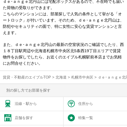
ｄｅ･ａｎｇｅ北円山には宅配ボックスがあるので、不在時でも届い
た荷物の受取りができます。
こちらのマンションには、部屋探しで人気の条件として挙がる「オ
ートロック」が付いています。そのため、ｄｅ･ａｎｇｅ北円山は、
防犯やセキュリティの面で、特に女性に安心な賃貸マンションと言
えます。
また、ｄｅ･ａｎｇｅ北円山の最新の空室状況のご確認でしたり、西
１８丁目駅周辺や北海道札幌市中央区北5条西19丁目エリアで賃貸
物件をお探しでしたら、お近くのエイブル札幌駅前本店までお気軽
にお問合せください。
賃貸・不動産のエイブルTOP
>
北海道
>
札幌市中央区
>
ｄｅ･ａｎｇｅ北
別の探し方でお部屋を探す
沿線・駅から
住所から
店舗を探す
特集一覧