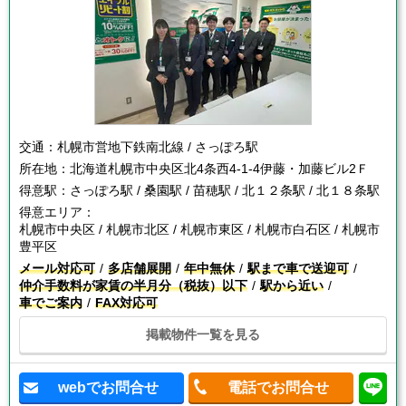
交通：
札幌市営地下鉄南北線 / さっぽろ駅
所在地：
北海道札幌市中央区北4条西4-1-4伊藤・加藤ビル2Ｆ
得意駅：
さっぽろ駅 / 桑園駅 / 苗穂駅 / 北１２条駅 / 北１８条駅
得意エリア：
札幌市中央区 / 札幌市北区 / 札幌市東区 / 札幌市白石区 / 札幌市
豊平区
メール対応可
多店舗展開
年中無休
駅まで車で送迎可
仲介手数料が家賃の半月分（税抜）以下
駅から近い
車でご案内
FAX対応可
掲載物件一覧を見る
webでお問合せ
電話でお問合せ