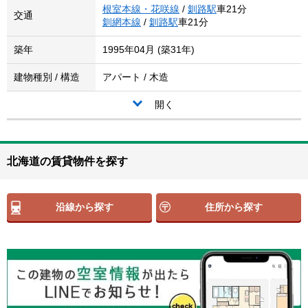
根室本線・花咲線
/
釧路駅
車21分
交通
釧網本線
/
釧路駅
車21分
築年
1995年04月 (築31年)
建物種別 / 構造
アパート / 木造
開く
北海道の賃貸物件を探す
沿線から探す
住所から探す