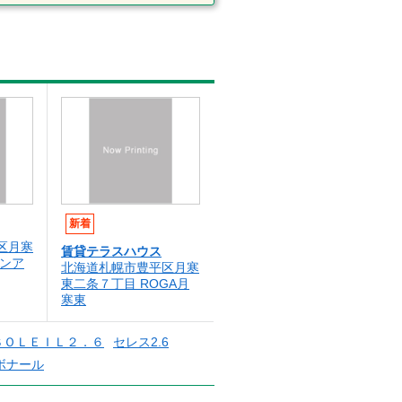
新着
区月寒
賃貸テラスハウス
ゾンア
北海道札幌市豊平区月寒
東二条７丁目 ROGA月
寒東
ＳＯＬＥＩＬ２．６
セレス2.6
ボナール