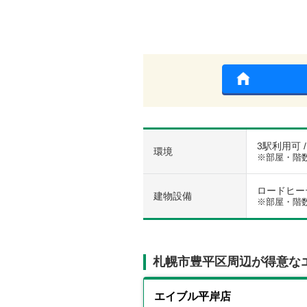
3駅利用可 
環境
※部屋・階
ロードヒーティ
建物設備
※部屋・階
札幌市豊平区周辺が得意な
エイブル平岸店