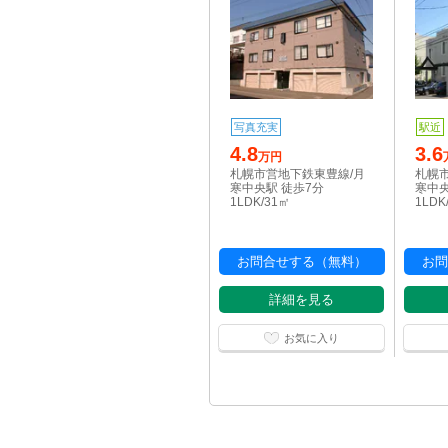
写真充実
駅近
4.8
3.6
万円
札幌市営地下鉄東豊線/月
札幌
寒中央駅 徒歩7分
寒中央
1LDK/31㎡
1LDK
お問合せする（無料）
お問
詳細を見る
お気に入り