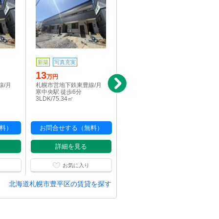
新築
写真充実
写真充実
駅近
13
4.8
万円
万円
線/月
札幌市営地下鉄東豊線/月
札幌市営地下鉄東豊線/月
寒中央駅 徒歩6分
寒中央駅 徒歩5分
3LDK/75.34㎡
1LDK/31㎡
料）
お問合せする（無料）
お問合せする（無料）
詳細を見る
詳細を見る
お気に入り
お気に入り
北海道札幌市豊平区の賃貸を探す