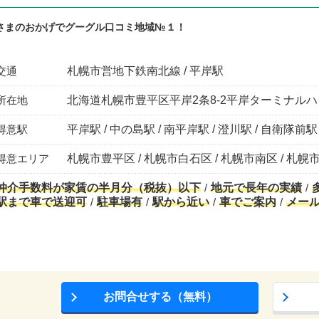
さまのおかげでグーグル口コミ地域№１！
交通
札幌市営地下鉄南北線 / 平岸駅
所在地
北海道札幌市豊平区平岸2条8-2平岸ターミナルハ
得意駅
平岸駅 / 中の島駅 / 南平岸駅 / 澄川駅 / 自衛隊前駅
得意エリア
札幌市豊平区 / 札幌市白石区 / 札幌市南区 / 札幌
仲介手数料が家賃の半月分（税抜）以下
地元で長年の実績
駅まで車で送迎可
駐車場有
駅から近い
車でご案内
メー
お問合せする（無料）