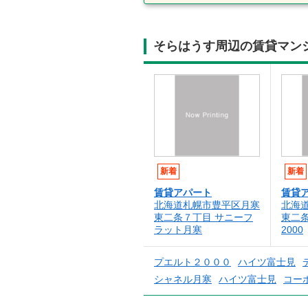
そらはうす周辺の賃貸マン
新着
新着
賃貸アパート
賃貸
北海道札幌市豊平区月寒
北海
東二条７丁目 サニーフ
東二
ラット月寒
2000
プエルト２０００
ハイツ富士見
シャネル月寒
ハイツ富士見
コー