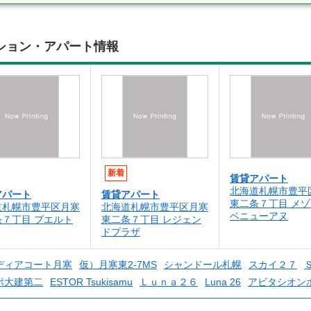
ション・アパート情報
新着
賃貸アパート
北海道札幌市豊平
アパート
賃貸アパート
東二条７丁目 メ
道札幌市豊平区月寒
北海道札幌市豊平区月寒
ベニューアヌ
条７丁目 プエルト
東二条７丁目 レジェン
ドプラザ
ディアコート月寒
仮）月寒東2-7MS
シャンドール札幌
スカイ２７
ポ大建第二
ESTOR Tsukisamu
Ｌｕｎａ２６
Luna 26
アビタシオン