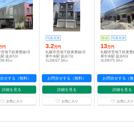
写真充実
新築
写真充実
3.2
13
万円
万円
万円
市営地下鉄東豊線/月
札幌市営地下鉄東豊線/月
札幌市営地下鉄東豊
駅 徒歩5分
寒中央駅 徒歩7分
寒中央駅 徒歩6分
/36.45㎡
1LDK/27.34㎡
3LDK/75.34㎡
合せする（無料）
お問合せする（無料）
お問合せする（無
詳細を見る
詳細を見る
詳細を見る
お気に入り
お気に入り
お気に入り