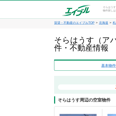
そらはうす
物件探しは
賃貸・不動産のエイブルTOP
北海道
札
そらはうす（アパ
件・不動産情報
基本物件
そらはうす周辺の空室物件