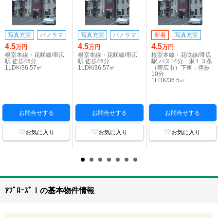
写真充実
パノラマ
写真充実
パノラマ
新着
写真充実
4.5
4.5
4.5
万円
万円
万円
根室本線・花咲線/帯広
根室本線・花咲線/帯広
根室本線・花咲線/帯広
駅 徒歩46分
駅 徒歩46分
駅 バス14分 東１３条
1LDK/36.57㎡
1LDK/36.57㎡
（帯広市）下車：停歩
10分
1LDK/36.5㎡
お問合せする
お問合せする
お問合せする
お気に入り
お気に入り
お気に入り
ｱﾌﾟﾛｰｽﾞⅠの基本物件情報