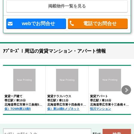
掲載物件一覧を見る
webでお問合せ
電話でお問合せ
ｱﾌﾟﾛｰｽﾞⅠ周辺の賃貸マンション・アパート情報
賃貸一戸建て
賃貸テラスハウス
賃貸アパート
帯広駅 / 車10分
帯広駅 / 車11分
帯広駅 / 車10分
北海道帯広市東十三条南5丁目
北海道帯広市東十四条南６丁目
北海道帯広市東十三条南４丁目
仮）TOWN東13南5
仮）東14南6メゾネット
恒川マンション