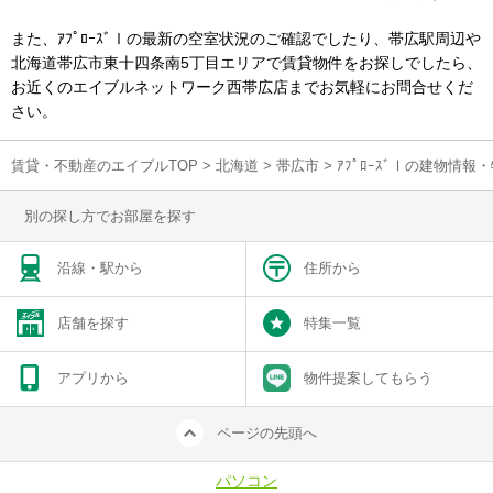
また、ｱﾌﾟﾛｰｽﾞⅠの最新の空室状況のご確認でしたり、帯広駅周辺や
北海道帯広市東十四条南5丁目エリアで賃貸物件をお探しでしたら、
お近くのエイブルネットワーク西帯広店までお気軽にお問合せくだ
さい。
賃貸・不動産のエイブルTOP
>
北海道
>
帯広市
>
ｱﾌﾟﾛｰｽﾞⅠの建物情報
別の探し方でお部屋を探す
沿線・駅から
住所から
店舗を探す
特集一覧
アプリから
物件提案してもらう
ページの先頭へ
パソコン