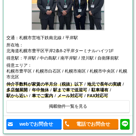
交通：
札幌市営地下鉄南北線 / 平岸駅
所在地：
北海道札幌市豊平区平岸2条8-2平岸ターミナルハイツ1F
得意駅：
平岸駅 / 中の島駅 / 南平岸駅 / 澄川駅 / 自衛隊前駅
得意エリア：
札幌市豊平区 / 札幌市白石区 / 札幌市南区 / 札幌市中央区 / 札幌
市北区
仲介手数料が家賃の半月分（税抜）以下
地元で長年の実績
多店舗展開
年中無休
駅まで車で送迎可
駐車場有
駅から近い
車でご案内
メール対応可
FAX対応可
掲載物件一覧を見る
webでお問合せ
電話でお問合せ