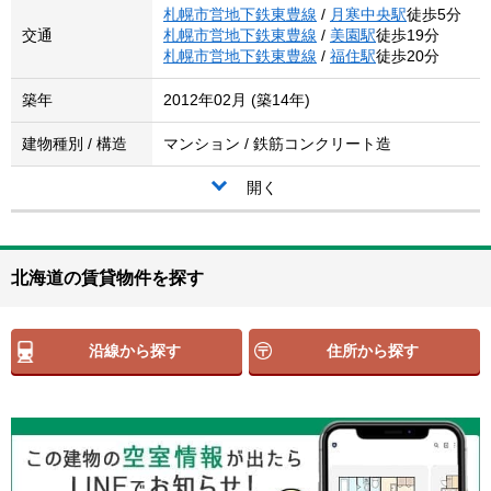
札幌市営地下鉄東豊線
/
月寒中央駅
徒歩5分
交通
札幌市営地下鉄東豊線
/
美園駅
徒歩19分
札幌市営地下鉄東豊線
/
福住駅
徒歩20分
築年
2012年02月 (築14年)
建物種別 / 構造
マンション / 鉄筋コンクリート造
開く
北海道の賃貸物件を探す
沿線から探す
住所から探す