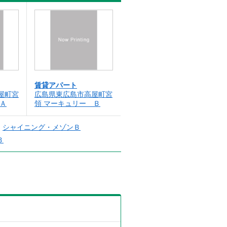
賃貸アパート
屋町宮
広島県東広島市高屋町宮
Ａ
領 マーキュリー Ｂ
シャイニング・メゾンＢ
Ｂ