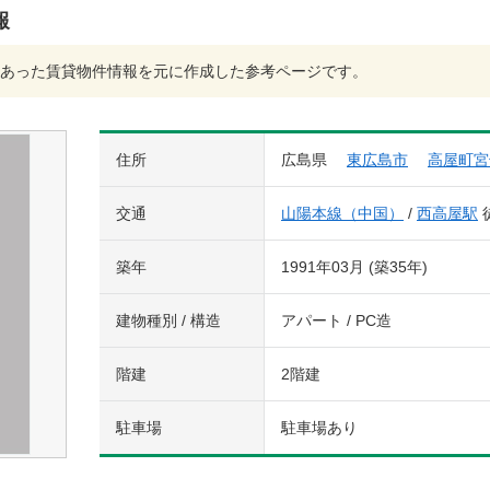
報
あった賃貸物件情報を元に作成した参考ページです。
住所
広島県
東広島市
高屋町宮
交通
山陽本線（中国）
/
西高屋駅
築年
1991年03月 (築35年)
建物種別 / 構造
アパート / PC造
階建
2階建
駐車場
駐車場あり