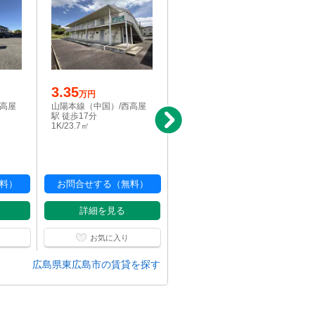
3.35
駅近
万円
4
西高屋
山陽本線（中国）/西高屋
万円
駅 徒歩17分
山陽本線（中国）/西高屋
1K/23.7㎡
駅 徒歩2分
1K/24.79㎡
料）
お問合せする（無料）
お問合せする（無料）
詳細を見る
詳細を見る
お気に入り
お気に入り
広島県東広島市の賃貸を探す