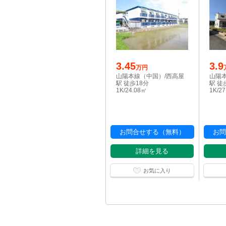
3.45
3.9
万円
山陽本線（中国）/西高屋
山陽
駅 徒歩18分
駅 徒
1K/24.08㎡
1K/2
お問合せする（無料）
お問
詳細を見る
お気に入り