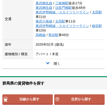
東武桐生線
/
三枚橋駅
徒歩17分
東武桐生線
/
治良門橋駅
徒歩48分
東武伊勢崎線・スカイツリーライン
/
太田駅
車11分
交通
東武小泉線
/
太田駅
車11分
東武伊勢崎線・スカイツリーライン
/
細谷駅
車13分
高崎線
/
熊谷駅
車49分
築年
2025年02月 (築浅)
建物種別 / 構造
アパート / 木造
開く
群馬県の賃貸物件を探す
沿線から探す
住所から探す