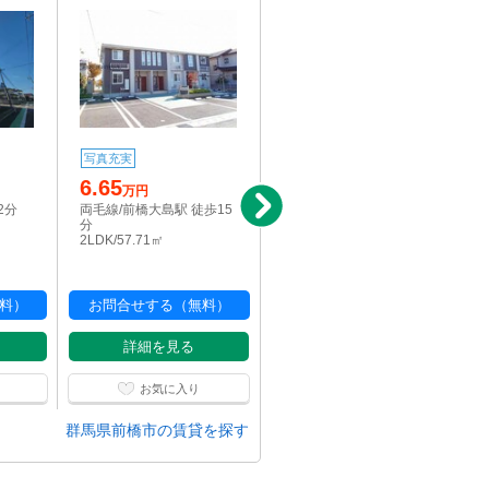
写真充実
写真充実
6.65
6.5
万円
万円
2分
両毛線/前橋大島駅 徒歩15
両毛線/前橋大島駅 徒歩15
分
分
2LDK/57.71㎡
2LDK/64.97㎡
料）
お問合せする（無料）
お問合せする（無料）
詳細を見る
詳細を見る
お気に入り
お気に入り
群馬県前橋市の賃貸を探す