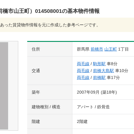
市山王町）014508001の基本物件情報
あった賃貸物件情報を元に作成した参考ページです。
住所
群馬県
前橋市
山王町
1丁目
両毛線
/
駒形駅
車8分
交通
両毛線
/
前橋大島駅
車10分
両毛線
/
前橋駅
車17分
築年
2007年09月 (築18年)
建物種別 / 構造
アパート / 鉄骨造
階建
2階建