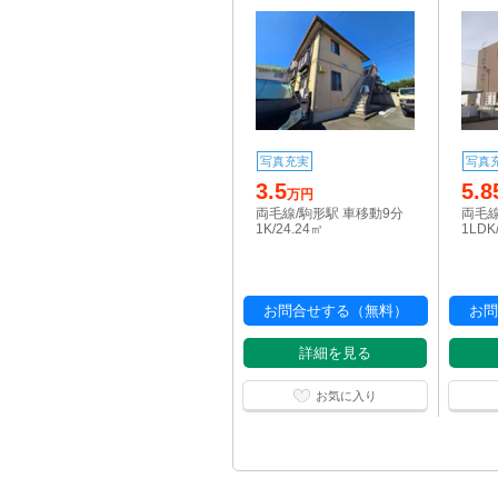
写真充実
写真
3.5
5.8
万円
両毛線/駒形駅 車移動9分
両毛線
1K/24.24㎡
1LDK
お問合せする（無料）
お問
詳細を見る
お気に入り