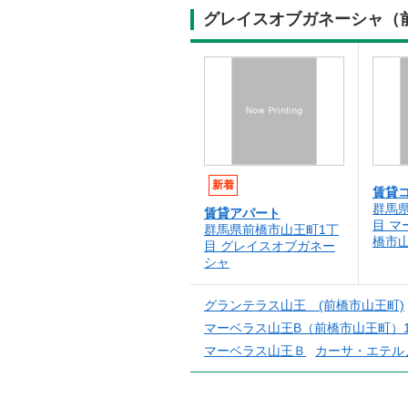
グレイスオブガネーシャ（前
新着
賃貸
群馬
賃貸アパート
目 マ
群馬県前橋市山王町1丁
橋市
目 グレイスオブガネー
シャ
グランテラス山王 (前橋市山王町)
マーベラス山王B（前橋市山王町）1-0
マーベラス山王Ｂ
カーサ・エテル