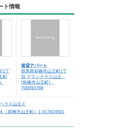
ート情報
賃貸アパート
町1丁
群馬県前橋市山王町1丁
王町
目 グランテラス山王
1）
(前橋市山王町)
700093788
ベラス山王Ｃ
前橋市山王町）1-017824501