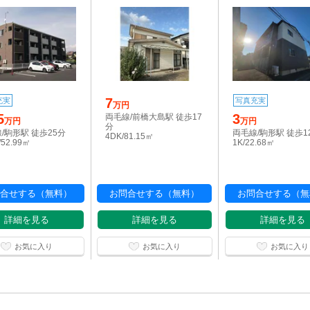
7
充実
写真充実
万円
5
3
両毛線/前橋大島駅 徒歩17
万円
万円
分
/駒形駅 徒歩25分
両毛線/駒形駅 徒歩1
4DK/81.15㎡
/52.99㎡
1K/22.68㎡
合せする（無料）
お問合せする（無料）
お問合せする（無
詳細を見る
詳細を見る
詳細を見る
お気に入り
お気に入り
お気に入り