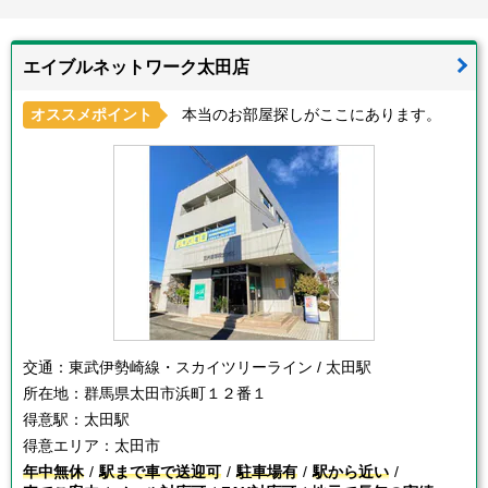
エイブルネットワーク太田店
オススメポイント
本当のお部屋探しがここにあります。
交通：
東武伊勢崎線・スカイツリーライン / 太田駅
所在地：
群馬県太田市浜町１２番１
得意駅：
太田駅
得意エリア：
太田市
年中無休
駅まで車で送迎可
駐車場有
駅から近い