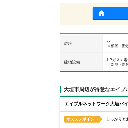
--
環境
※部屋・階
LPガス / 
建物設備
※部屋・階
大垣市周辺が得意なエイブ
エイブルネットワーク大垣バ
オススメポイント
しっかりと