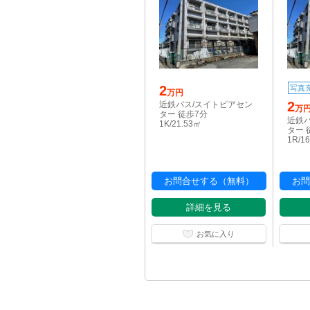
2
写真
万円
2
近鉄バス/スイトピアセン
万
ター 徒歩7分
近鉄
1K/21.53㎡
ター 
1R/1
お問合せする（無料）
お問
詳細を見る
お気に入り