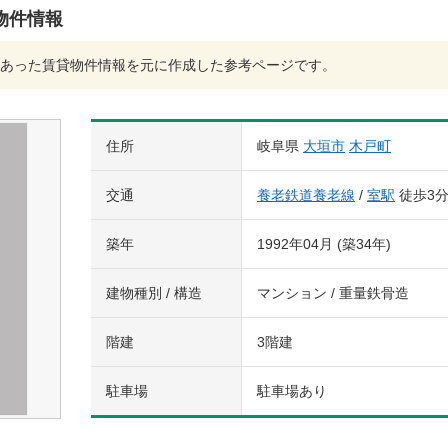
物件情報
あった賃貸物件情報を元に作成した参考ページです。
住所
岐阜県
大垣市
木戸町
交通
養老鉄道養老線
/
室駅
徒歩3
築年
1992年04月 (築34年)
建物種別 / 構造
マンション / 重量鉄骨造
階建
3階建
駐車場
駐車場あり