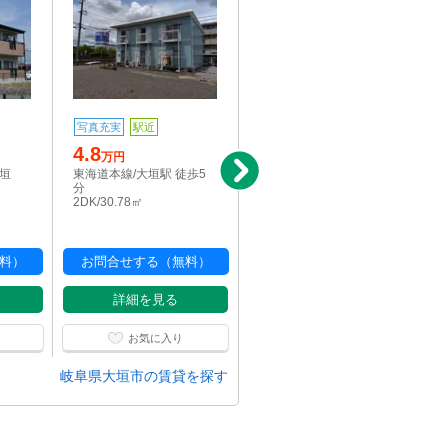
写真充実
駅近
駅近
4.8
5
万円
万円
大垣
東海道本線/大垣駅 徒歩5
東海道本線/大垣駅 徒歩5
分
分
2DK/30.78㎡
1LDK/39.6㎡
料）
お問合せする（無料）
お問合せする（無料）
詳細を見る
詳細を見る
お気に入り
お気に入り
岐阜県大垣市の賃貸を探す