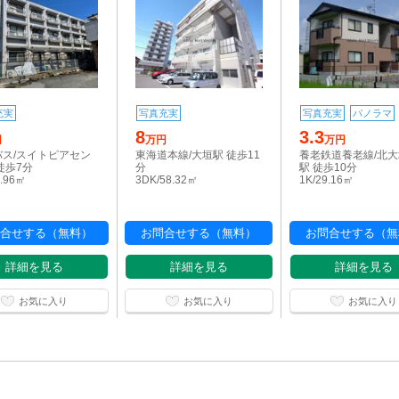
充実
写真充実
写真充実
パノラマ
8
3.3
円
万円
万円
バス/スイトピアセン
東海道本線/大垣駅 徒歩11
養老鉄道養老線/北
徒歩7分
分
駅 徒歩10分
6.96㎡
3DK/58.32㎡
1K/29.16㎡
合せする（無料）
お問合せする（無料）
お問合せする（無
詳細を見る
詳細を見る
詳細を見る
お気に入り
お気に入り
お気に入り