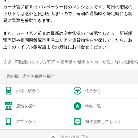
す。
カーサ宮ノ前Ⅱはエレベーター付のマンションです。毎日の階段の
上り下りは意外と負担が大きいので、毎朝の通勤時や帰宅時にも容
易に階数を移動できます。
また、カーサ宮ノ前Ⅱの最新の空室状況のご確認でしたり、新飯塚
駅周辺や福岡県飯塚市川津エリアで賃貸物件をお探しでしたら、お
近くのエイブル飯塚店までお気軽にお問合せください。
賃貸・不動産のエイブルTOP
>
福岡県
>
飯塚市
>
カーサ宮ノ前Ⅱの建物
別の探し方でお部屋を探す
沿線・駅から
住所から
店舗を探す
特集一覧
アプリから
物件提案してもらう
ページの先頭へ