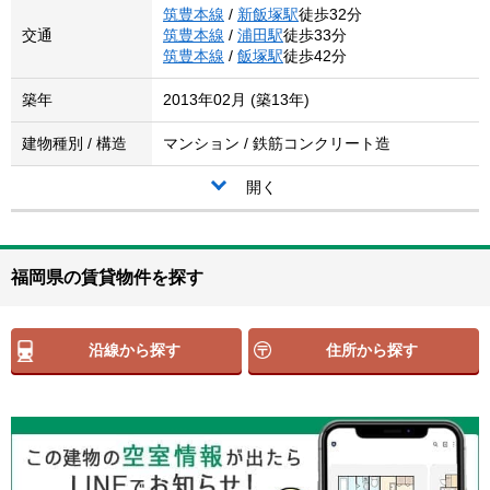
筑豊本線
/
新飯塚駅
徒歩32分
交通
筑豊本線
/
浦田駅
徒歩33分
筑豊本線
/
飯塚駅
徒歩42分
築年
2013年02月 (築13年)
建物種別 / 構造
マンション / 鉄筋コンクリート造
開く
福岡県の賃貸物件を探す
沿線から探す
住所から探す