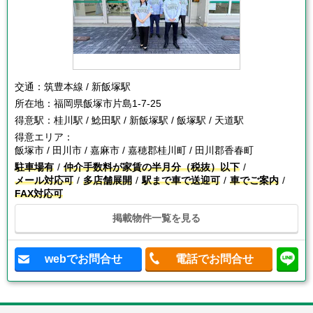
交通：
筑豊本線 / 新飯塚駅
所在地：
福岡県飯塚市片島1-7-25
得意駅：
桂川駅 / 鯰田駅 / 新飯塚駅 / 飯塚駅 / 天道駅
得意エリア：
飯塚市 / 田川市 / 嘉麻市 / 嘉穂郡桂川町 / 田川郡香春町
駐車場有
仲介手数料が家賃の半月分（税抜）以下
メール対応可
多店舗展開
駅まで車で送迎可
車でご案内
FAX対応可
掲載物件一覧を見る
webでお問合せ
電話でお問合せ