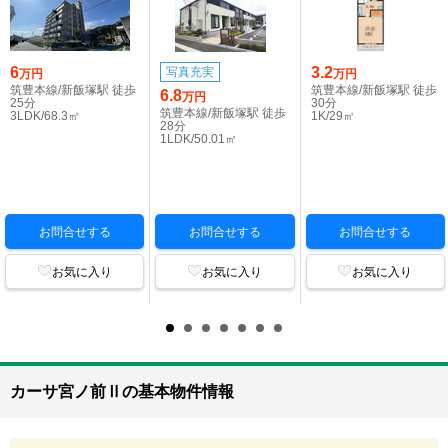
6
3.2
写真充実
万円
万円
筑豊本線/新飯塚駅 徒歩
筑豊本線/新飯塚駅 徒歩
6.8
万円
25分
30分
筑豊本線/新飯塚駅 徒歩
3LDK/68.3㎡
1K/29㎡
28分
1LDK/50.01㎡
お問合せする
お問合せする
お問合せする
お気に入り
お気に入り
お気に入り
カーサ宮ノ前Ⅱの基本物件情報