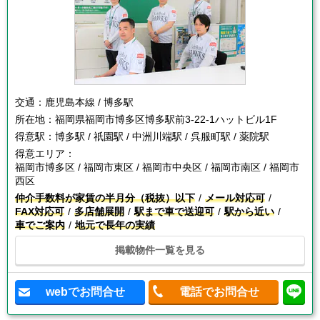
交通：
鹿児島本線 / 博多駅
所在地：
福岡県福岡市博多区博多駅前3-22-1ハットビル1F
得意駅：
博多駅 / 祇園駅 / 中洲川端駅 / 呉服町駅 / 薬院駅
得意エリア：
福岡市博多区 / 福岡市東区 / 福岡市中央区 / 福岡市南区 / 福岡市
西区
仲介手数料が家賃の半月分（税抜）以下
メール対応可
FAX対応可
多店舗展開
駅まで車で送迎可
駅から近い
車でご案内
地元で長年の実績
掲載物件一覧を見る
webでお問合せ
電話でお問合せ