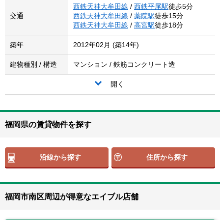
西鉄天神大牟田線
/
西鉄平尾駅
徒歩5分
交通
西鉄天神大牟田線
/
薬院駅
徒歩15分
西鉄天神大牟田線
/
高宮駅
徒歩18分
築年
2012年02月 (築14年)
建物種別 / 構造
マンション / 鉄筋コンクリート造
開く
福岡県の賃貸物件を探す
沿線から探す
住所から探す
福岡市南区周辺が得意なエイブル店舗