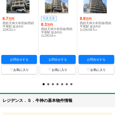
6.7
8.9
写真充実
万円
万円
西鉄天神大牟田線/西鉄
西鉄天神大牟田線/西鉄
8.3
万円
平尾駅 徒歩6分
平尾駅 徒歩6分
西鉄天神大牟田線/西鉄
1DK/32㎡
1LDK/38.5㎡
平尾駅 徒歩6分
1LDK/34㎡
お問合せする
お問合せする
お問合せする
お気に入り
お気に入り
お気に入り
レジデンス．Ｓ．牛神の基本物件情報