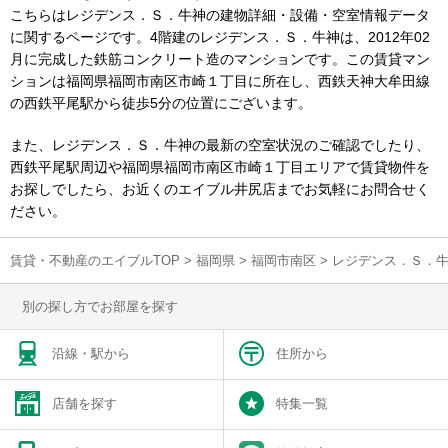
こちらはレジデンス．Ｓ．牛神の建物詳細・設備・空室情報データ
に関するページです。4階建のレジデンス．Ｓ．牛神は、2012年02
月に完成した鉄筋コンクリート造のマンションです。この賃貸マン
ションは福岡県福岡市南区市崎１丁目に所在し、西鉄天神大牟田線
の西鉄平尾駅から徒歩5分の位置にございます。
また、レジデンス．Ｓ．牛神の最新の空室状況のご確認でしたり、
西鉄平尾駅周辺や福岡県福岡市南区市崎１丁目エリアで賃貸物件を
お探しでしたら、お近くのエイブル井尻店までお気軽にお問合せく
ださい。
賃貸・不動産のエイブルTOP
>
福岡県
>
福岡市南区
>
レジデンス．Ｓ．
別の探し方でお部屋を探す
沿線・駅から
住所から
店舗を探す
特集一覧