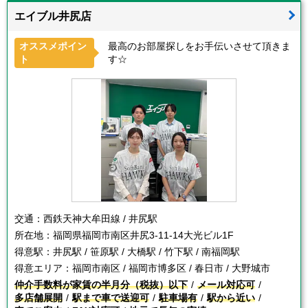
エイブル井尻店
オススメポイン
最高のお部屋探しをお手伝いさせて頂きま
ト
す☆
交通：
西鉄天神大牟田線 / 井尻駅
所在地：
福岡県福岡市南区井尻3-11-14大光ビル1F
得意駅：
井尻駅 / 笹原駅 / 大橋駅 / 竹下駅 / 南福岡駅
得意エリア：
福岡市南区 / 福岡市博多区 / 春日市 / 大野城市
仲介手数料が家賃の半月分（税抜）以下
メール対応可
多店舗展開
駅まで車で送迎可
駐車場有
駅から近い