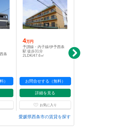
4
写真充実
万円
4.7
予讃線・内子線/伊予西条
万円
駅 徒歩31分
予西条
予讃線・内子線/伊予西条
2LDK/47.6㎡
駅 徒歩28分
1LDK/46.28㎡
料）
お問合せする（無料）
お問合せする（無料）
詳細を見る
詳細を見る
お気に入り
お気に入り
愛媛県西条市の賃貸を探す