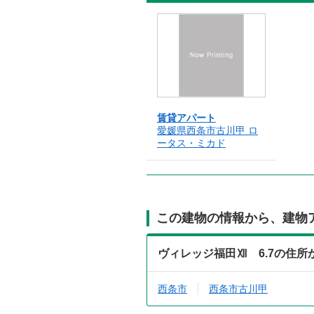
賃貸アパート
愛媛県西条市古川甲 ロ
ータス・ミカド
この建物の情報から、建物
ヴィレッジ福田Ⅻ 6.7の住
西条市
西条市古川甲