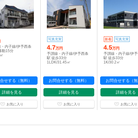
写真充実
新着
写真充実
円
4.7
4.5
線・内子線/伊予西条
万円
万円
移動15分
予讃線・内子線/伊予西条
予讃線・内子線/伊
2㎡
駅 徒歩33分
駅 徒歩33分
1LDK/31.45㎡
1K/30.2㎡
合せする（無料）
お問合せする（無料）
お問合せする（無
詳細を見る
詳細を見る
詳細を見る
お気に入り
お気に入り
お気に入り