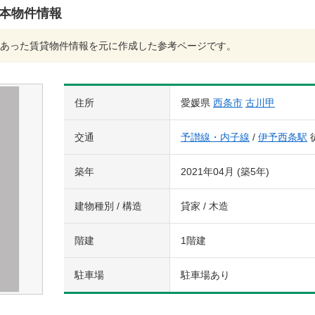
基本物件情報
あった賃貸物件情報を元に作成した参考ページです。
住所
愛媛県
西条市
古川甲
交通
予讃線・内子線
/
伊予西条駅
築年
2021年04月 (築5年)
建物種別 / 構造
貸家 / 木造
階建
1階建
駐車場
駐車場あり