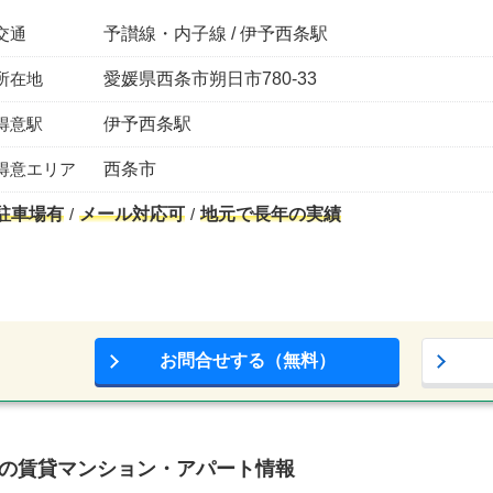
交通
予讃線・内子線 / 伊予西条駅
所在地
愛媛県西条市朔日市780-33
得意駅
伊予西条駅
得意エリア
西条市
駐車場有
メール対応可
地元で長年の実績
お問合せする（無料）
辺の賃貸マンション・アパート情報