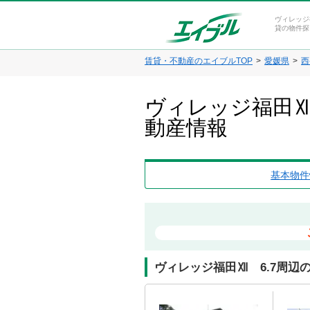
ヴィレッジ
貸の物件探
賃貸・不動産のエイブルTOP
愛媛県
西
ヴィレッジ福田Ⅻ
動産情報
基本物件
ヴィレッジ福田Ⅻ 6.7周辺