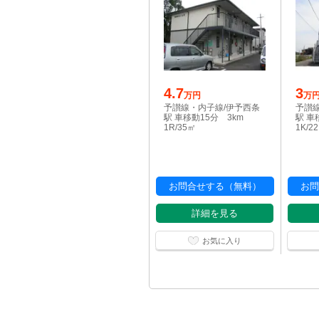
4.7
3
万円
万
予讃線・内子線/伊予西条
予讃
駅 車移動15分 3km
駅 車
1R/35㎡
1K/2
お問合せする（無料）
お問
詳細を見る
お気に入り