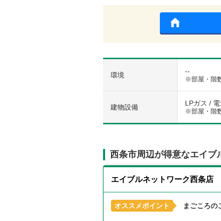
--
環境
※部屋・階
LPガス / 
建物設備
※部屋・階
西条市周辺が得意なエイブ
エイブルネットワーク西条店
オススメポイント
まごころの