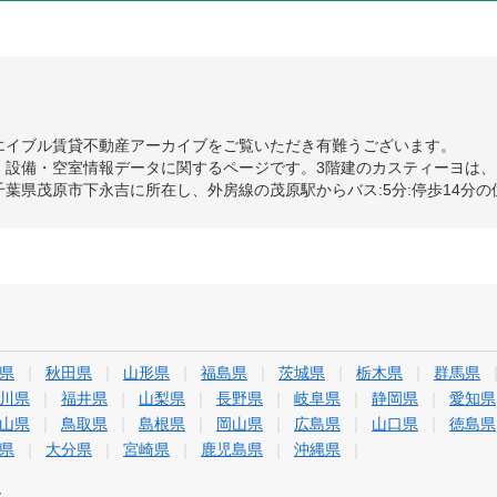
エイブル賃貸不動産アーカイブをご覧いただき有難うございます。
設備・空室情報データに関するページです。3階建のカスティーヨは、1
葉県茂原市下永吉に所在し、外房線の茂原駅からバス:5分:停歩14分
県
秋田県
山形県
福島県
茨城県
栃木県
群馬県
川県
福井県
山梨県
長野県
岐阜県
静岡県
愛知県
山県
鳥取県
島根県
岡山県
広島県
山口県
徳島県
県
大分県
宮崎県
鹿児島県
沖縄県