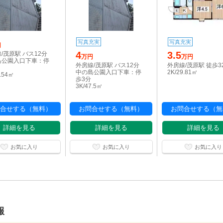
写真充実
写真充実
円
4
3.5
/茂原駅 バス12分
万円
万円
島公園入口下車：停
外房線/茂原駅 バス12分
外房線/茂原駅 徒歩3
中の島公園入口下車：停
2K/29.81㎡
7.54㎡
歩3分
3K/47.5㎡
合せする（無料）
お問合せする（無料）
お問合せする（無
詳細を見る
詳細を見る
詳細を見る
お気に入り
お気に入り
お気に入り
報