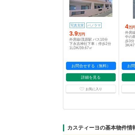
4
写真充実
パノラマ
万
3.9
外房線
万円
中の
外房線/茂原駅 バス10分
歩3分
下永吉神社下車：停歩2分
3K/4
1LDK/39.67㎡
お問合せする（無料）
お問
詳細を見る
お気に入り
カスティーヨの基本物件情