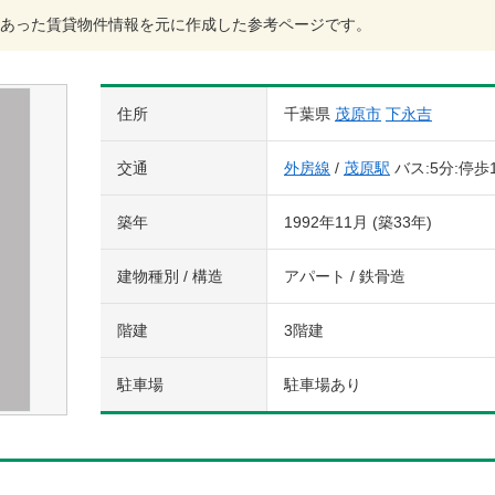
あった賃貸物件情報を元に作成した参考ページです。
住所
千葉県
茂原市
下永吉
交通
外房線
/
茂原駅
バス:5分:停歩
築年
1992年11月 (築33年)
建物種別 / 構造
アパート / 鉄骨造
階建
3階建
駐車場
駐車場あり