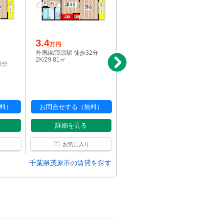
3.4
写真充実
万円
5
外房線/茂原駅 徒歩32分
万円
2K/29.81㎡
2分
外房線/茂原駅 バス10分
沢尻下車：停歩5分
2LDK/58.53㎡
料）
お問合せする（無料）
お問合せする（無料）
詳細を見る
詳細を見る
お気に入り
お気に入り
千葉県茂原市の賃貸を探す