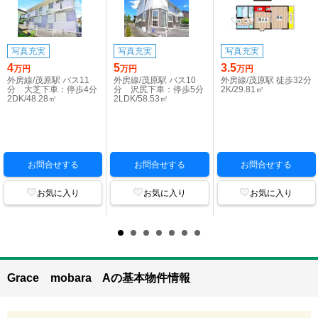
写真充実
写真充実
写真充実
4
5
3.5
万円
万円
万円
外房線/茂原駅 バス11
外房線/茂原駅 バス10
外房線/茂原駅 徒歩32分
分 大芝下車：停歩4分
分 沢尻下車：停歩5分
2K/29.81㎡
2DK/48.28㎡
2LDK/58.53㎡
お問合せする
お問合せする
お問合せする
お気に入り
お気に入り
お気に入り
Grace mobara Aの基本物件情報