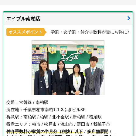
エイブル南柏店
オススメポイント
学割・女子割・仲介手数料が更にお得に♪
交通：
常磐線 / 南柏駅
所在地：
千葉県柏市南柏1-1-3ふきビル3F
得意駅：
南柏駅 / 柏駅 / 北小金駅 / 新柏駅 / 増尾駅
得意エリア：
柏市 / 松戸市 / 流山市 / 野田市 / 我孫子市
仲介手数料が家賃の半月分（税抜）以下
多店舗展開