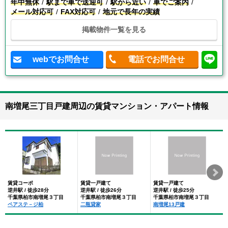
年中無休
駅まで車で送迎可
駅から近い
車でご案内
メール対応可
FAX対応可
地元で長年の実績
掲載物件一覧を見る
webでお問合せ
電話でお問合せ
南増尾三丁目戸建周辺の賃貸マンション・アパート情報
賃貸コーポ
賃貸一戸建て
賃貸一戸建て
逆井駅 / 徒歩28分
逆井駅 / 徒歩26分
逆井駅 / 徒歩25分
千葉県柏市南増尾３丁目
千葉県柏市南増尾３丁目
千葉県柏市南増尾３丁目
ペアステ－ジ柏
二瓶貸家
南増尾13戸建