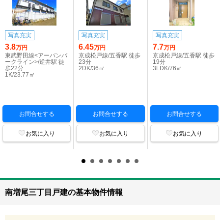
写真充実
写真充実
写真充実
3.8
6.45
7.7
万円
万円
万円
東武野田線<アーバンパ
京成松戸線/五香駅 徒歩
京成松戸線/五香駅 徒歩
ークライン>/逆井駅 徒
23分
19分
歩22分
2DK/36㎡
3LDK/76㎡
1K/23.77㎡
お問合せする
お問合せする
お問合せする
お気に入り
お気に入り
お気に入り
南増尾三丁目戸建の基本物件情報