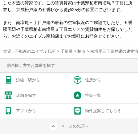
した木造の貸家です。この賃貸貸家は千葉県柏市南増尾３丁目に所
在し、京成松戸線の五香駅から徒歩25分の位置にございます。
また、南増尾三丁目戸建の最新の空室状況のご確認でしたり、五香
駅周辺や千葉県柏市南増尾３丁目エリアで賃貸物件をお探しでした
ら、お近くのエイブル南柏店までお気軽にお問合せください。
賃貸・不動産のエイブルTOP
>
千葉県
>
柏市
>
南増尾三丁目戸建の建物
別の探し方でお部屋を探す
沿線・駅から
住所から
店舗を探す
特集一覧
アプリから
物件提案してもらう
ページの先頭へ