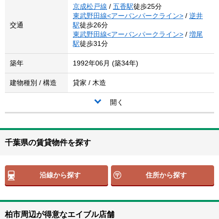
京成松戸線
/
五香駅
徒歩25分
東武野田線<アーバンパークライン>
/
逆井
交通
駅
徒歩26分
東武野田線<アーバンパークライン>
/
増尾
駅
徒歩31分
築年
1992年06月 (築34年)
建物種別 / 構造
貸家 / 木造
開く
千葉県の賃貸物件を探す
沿線から探す
住所から探す
柏市周辺が得意なエイブル店舗