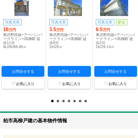
写真充実
写真充実
写真充実
駅近
16
3.5
6.5
万円
万円
万円
東武野田線<アーバンパ
東武野田線<アーバンパ
東武野田線<アーバンパ
ークライン>/高柳駅 徒
ークライン>/高柳駅 徒
ークライン>/高柳駅 徒
歩11分
歩8分
歩2分
4LDK/88.86㎡
1K/26㎡
1K/28.14㎡
お問合せする
お問合せする
お問合せする
お気に入り
お気に入り
お気に入り
柏市高柳戸建の基本物件情報