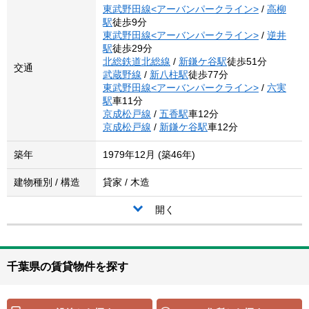
東武野田線<アーバンパークライン>
/
高柳
駅
徒歩9分
東武野田線<アーバンパークライン>
/
逆井
駅
徒歩29分
北総鉄道北総線
/
新鎌ケ谷駅
徒歩51分
交通
武蔵野線
/
新八柱駅
徒歩77分
東武野田線<アーバンパークライン>
/
六実
駅
車11分
京成松戸線
/
五香駅
車12分
京成松戸線
/
新鎌ケ谷駅
車12分
築年
1979年12月 (築46年)
建物種別 / 構造
貸家 / 木造
開く
千葉県の賃貸物件を探す