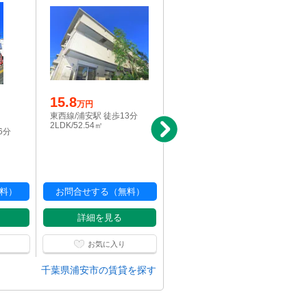
15.8
写真充実
万円
5.2
東西線/浦安駅 徒歩13分
万円
2LDK/52.54㎡
6分
東西線/浦安駅 徒歩19分
1K/16.24㎡
料）
お問合せする（無料）
お問合せする（無料）
詳細を見る
詳細を見る
お気に入り
お気に入り
千葉県浦安市の賃貸を探す