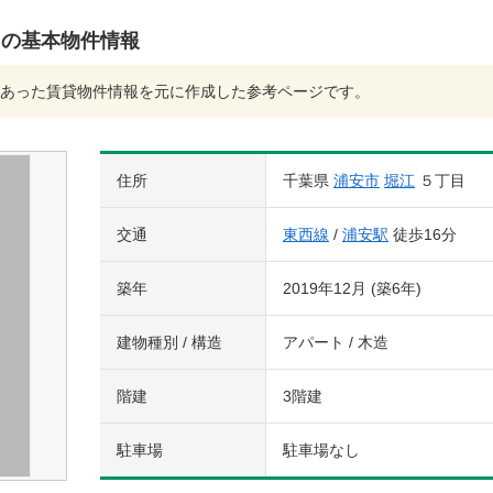
トの基本物件情報
あった賃貸物件情報を元に作成した参考ページです。
住所
千葉県
浦安市
堀江
５丁目
交通
東西線
/
浦安駅
徒歩16分
築年
2019年12月 (築6年)
建物種別 / 構造
アパート / 木造
階建
3階建
駐車場
駐車場なし