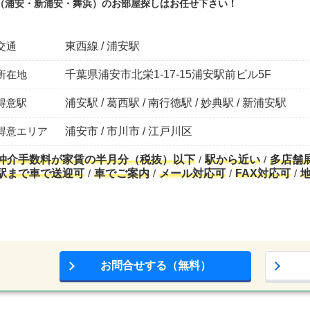
（浦安・新浦安・舞浜）のお部屋探しはお任せ下さい！
交通
東西線 / 浦安駅
所在地
千葉県浦安市北栄1-17-15浦安駅前ビル5F
得意駅
浦安駅 / 葛西駅 / 南行徳駅 / 妙典駅 / 新浦安駅
得意エリア
浦安市 / 市川市 / 江戸川区
仲介手数料が家賃の半月分（税抜）以下
駅から近い
多店舗
駅まで車で送迎可
車でご案内
メール対応可
FAX対応可
お問合せする（無料）