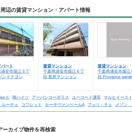
ト周辺の賃貸マンション・アパート情報
アパート
賃貸マンション
賃貸マンション
県浦安市堀江５丁
千葉県浦安市堀江６丁
千葉県浦安市堀江
ゾンイナヨシ
目 新井マンション
目 Provance gar
rdenⅡ
南ハイツ
アーバンコーポラス
ユーコート浦安
マルヒイース
・ルーチェ
コフレット
カーサヴァンベールA
フェリ－チェ
メゾン．
アーカイブ物件を再検索