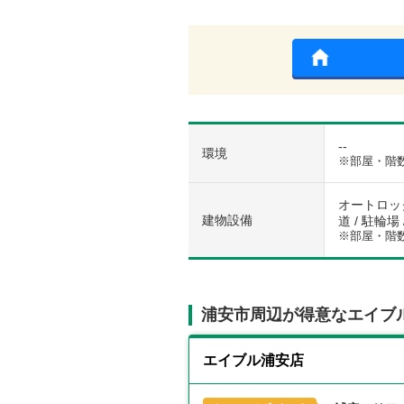
--
環境
※部屋・階
オートロック
建物設備
道 / 駐輪場
※部屋・階
浦安市周辺が得意なエイブ
エイブル浦安店