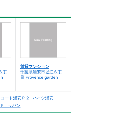
賃貸マンション
６丁
千葉県浦安市堀江６丁
denⅠ
目 Provence gardenⅠ
トコート浦安Ｒ２
ハイツ浦安
ド．ラパン