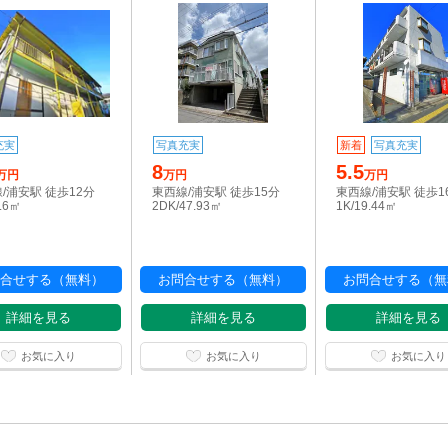
充実
写真充実
新着
写真充実
8
5.5
万円
万円
万円
/浦安駅 徒歩12分
東西線/浦安駅 徒歩15分
東西線/浦安駅 徒歩1
4.6㎡
2DK/47.93㎡
1K/19.44㎡
合せする（無料）
お問合せする（無料）
お問合せする（無
詳細を見る
詳細を見る
詳細を見る
お気に入り
お気に入り
お気に入り