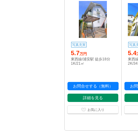
写真充実
写真
5.7
5.4
万円
東西線/浦安駅 徒歩18分
東西線
1K/21㎡
2K/3
お問合せする（無料）
お問
詳細を見る
お気に入り