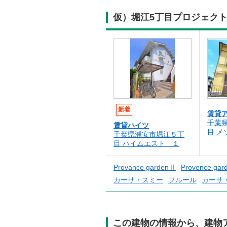
仮）堀江5丁目プロジェク
新着
賃貸
千葉
賃貸ハイツ
目 メ
千葉県浦安市堀江５丁
目 ハイムエスト １
Provance gardenⅡ
Provence ga
カーサ・スミー
フルール
カーサ
この建物の情報から、建物